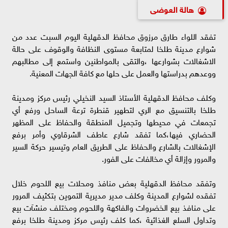
هالة العوضى
تفقد اللواء طارق مرزوق محافظ الدقهلية اليوم السبت عدد من
شوارع مدينة طلخا لمتابعة مستوى النظافة والوقوف على حالة
الاشغالات بشوارعها ،والتقى بالمواطنين واستمع إلى مطالبهم
ووعدهم بدراستها والعمل على حلها مع كافة الجهات المعنية.
وكلف محافظ الدقهلية الأستاذ السيد النخيلي رئيس مركز ومدينة
طلخا بالتنسيق مع الري لتطهير قنطرة ترعة الساحل ورفع أي
تجمعات في محيطها وتجميل المنطقة والحفاظ على المظهر
الحضاري فيها،كما تفقد شارع عاطف الشرقاوي وأمر برفع
الإشغالات بالشارع والحفاظ على الطريق العام وتيسير حركة السير
والمرور وإزالة أي مخالفات على الفور.
وتفقد محافظ الدقهلية بعض منافذ ومحلات بيع اللحوم خلال
تفقده لشوارع المدينة وكلف مدير مديرية التموين بتكثيف المرور
على منافذ بيع الخضروات والفاكهة واللحوم ومختلف منشآت بيع
وتداول السلع الغذائية ،كما كلف رئيس مركز ومدينة طلخا برفع