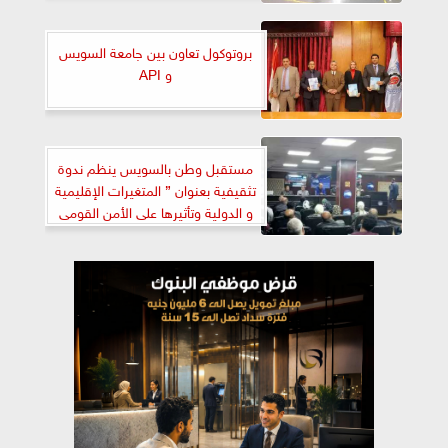
بروتوكول تعاون بين جامعة السويس
و API
مستقبل وطن بالسويس ينظم ندوة
تثقيفية بعنوان ” المتغيرات الإقليمية
و الدولية وتأثيرها على الأمن القومى
المصرى