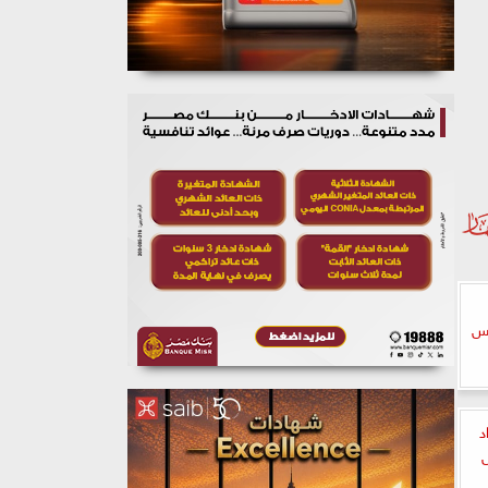
يس
د
س