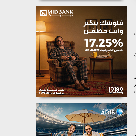
م ضبط ١٢٠ زجاجة