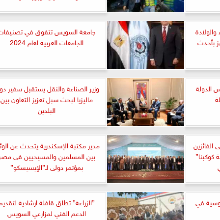
والولادة
جامعة السويس تتفوق في تصنيفات
 بأحدث
الجامعات العربية لعام 2024
س الدولة
وزير الصناعة والنقل يستقبل سفير دول
ة
ماليزيا لبحث سبل تعزيز التعاون بين
البلدين
٣ دراجة على الفائزين
مدير مكتبة الإسكندرية يتحدث عن الوئ
كوكبنا”
بين المسلمين والمسيحيين فى مصر
بمؤتمر دولى لـ”الإيسيسكو”
روسية في
”الزراعة” تطلق قافلة ارشادية لتقديم
الدعم الفني لمزارعي السويس