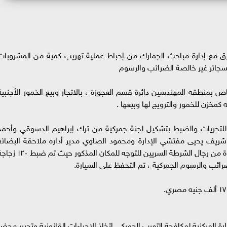
نسيق مع إدارة مباحث الجمارك من إحباط عملية تهريب كمية من المشروبات
لسجائر غير خالصة الضرائب والرسوم
 بمنطقه المهندسين دائرة قسم العجوزة ، بالاتجار وبيع الخمور الأجنبية
كمخزن للخمور والترويج لها وبيعها .
 للتحريات والضبط بتشكيل لجنة جمركية من ترك إبراهيم الدسوقي وأحمد
يف يحيى مفتشي الإدارة ومحمود الصاوي مدير أداره ملاحقة البضائع
المهربة بالأسواق بحضور مدير مباحث الجمارك وقوة من رجال الشرطة السريين للتوجه للمكان المذكور حيث ت
رائب والرسوم الجمركية ، تم التحفظ على السيارة.
 المركزية لمكافحة التهرب الجمركي اتخاذ الإجراءات القانونية وتحرير محضر