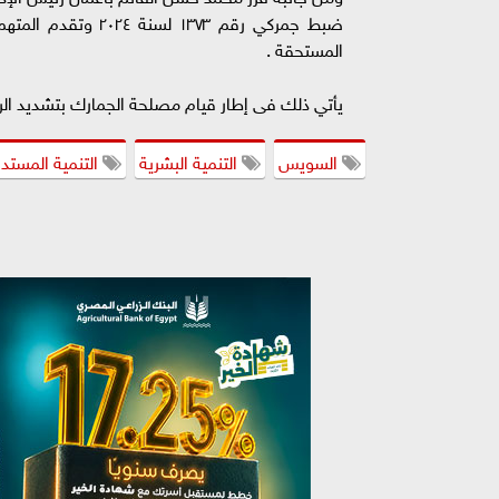
ضبط جمركي رقم ٣٧٣
المستحقة .
يأتي ذلك فى إطار قيام مصلحة الجمارك بتشديد الرق
السويس
التنمية البشرية
التنمية المستد