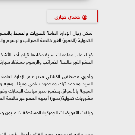
حمدي حجازى
تمكن رجال الإدارة العامة للتحريات والضبط بالت
الكحولية (الخمور) الغير خالصة الضرائب والرسوم وا
فبناء على معلومات سرية مفادها قيام أحد الأشخاص
الصنع الغير خالصة الضرائب والرسوم مستغلا سيارته 
وأجري مصطفى الكيلاني مدير عام الإدارة العامة
السيد ومحمد ترك ومحمود سامي وميناء وهبه وشر
مشروبات كحولية(خمور) أجنبيه الصنع غير خالصة الض
وبلغت التعويضات الجمركية المستحقة ٢٠ مليون و١٧٠ ألف جنيه مصري.
ومن جانبه قرر محمد حسن القائم بأعمال رئيس الإدارة