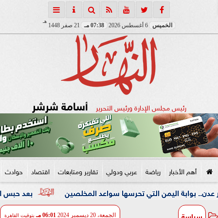
هـ
الخميس
6 أغسطس 2026
07:38 مـ
21 صفر 1448
أسامة شرشر
رئيس مجلس الإدارة ورئيس التحرير
أهم الأخبار
رياضة
عربي ودولي
تقارير ومتابعات
اقتصاد
حوادث
ة اليمن التي تحرسها سواعد المخلصين
بعد حبس المتهم 4 أيام.. دفن جثمان الأب المقتول على يد ابنه بالإسكندرية
سياسة
الجمعة، 20 ديسمبر 2024
06:01 مـ
بتوقيت القاهرة