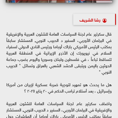
رشا الشريف
قال سكرتير عام لجنة السياسات العامة للشئون العربية والإفريقية
في البرلمان الأوربي، السفير د الحبيب النوبي, المستشار سابقاً
بمكتب الرئيس الأمريكي باراك أوباما ورئيس النادي الدولي لسفراء
السلام في نيويورك إن الأذرع الإيرانية في المنطقة العربية
تتساقط تباعاً ، في فلسطين ولبنان وسوريا واليوم بضرب جماعة
الحوثين باليمن ويتبقى الحشد الشعبي بالعراق وتسائل " الحبيب
النوبي "
هل ما يحدث هو تمهيد لتوجية ضربة عسكرية لإيران من أمريكا
وإسرائيل ، بعد أستلام ترامب الحكم في ٢٠ يناير ٢٠٢٥ ؟
واضاف سكرتير عام لجنة السياسات العامة للشئون العربية
والإفريقية في البرلمان الأوربي، السفير د الحبيب النوبي, المستشار
سابقاً بمكتب الرئيس الأمريكي باراك أوباما أن المؤشرات حول