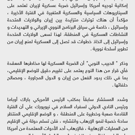
إمكانية توجيه أمريكا وإسرائيل ضربة عسكرية لإيران تعتمد على
السيناريوهات السياسية والعسكرية المتغيرة في الفترة الأخيرة ،
مؤكداً أن هناك توترات متزايدة بين إيران والولايات المتحدة
وإسرائيل ، خاصة في سياق البرنامج النووي الإيراني و التهديدات و
النشاطات العسكرية في المنطقة. لهذا تسعى الولايات المتحدة
وإسرائيل إلى اتخاذ خطوات قد تصل إلى العسكرية لمنع إيران من
تطوير أسلحة نووية .
وذكر " الحبيب النوبي" أن الضربة العسكرية لها مخاطرها المعقدة
فأي قرار من هذا النوع يعتمد على تقييم دقيق للوضع الإقليمي،
بما في ذلك ردود الفعل من إيران و الدول المجاورة ، ومصالح
حلفائها .
وشدد المستشار سابقاً بمكتب الرئيس الأمريكي باراك أوباما
ورئيس النادي الدولي لسفراء السلام في نيويورك علي أن الفترة
القادمة صعبة وخطيرة على المنطقة ، و الوضع الإقليمي المنتظر
ساحة خصبة لنمو الإرهاب وانتشاره ، فلن تسلم دولة في الإقليم
من العمليات الإرهابية ، فالإرهاب أحد الأدوات المعتمدة من أمريكا
وإسرائيل وحلفائهم في تنفيذ مشروع الشرق الأوسط الجديد