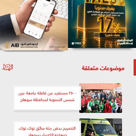
موضوعات متعلقة
٢٥٠٠ مستفيد من قافلة جامعة عين
شمس التنموية لمحافظة سوهاج
التصريح بدفن جثة سائق توك توك
صعقته الكهرباء بسوهاج