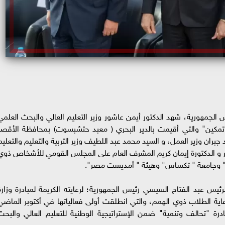
الجمهورية، شهد الدكتور أيمن عاشور وزير التعليم العالي والبحث العلمي
" تمكين" والتي أقيمت بالدير البحري ( معبد حتشبسوت) بمحافظة الأقصر
جبران وزير العمل، و السيد محمد عبد اللطيف وزير التربية والتعليم والتعليم
و الدكتورة إيمان كريم المشرف العام على المجلس القومي للأشخاص ذوي
ن" وجامعة " تكساس" وهيئة " أمديست مصر".
رئيس عبد الفتاح السيسي رئيس الجمهورية؛ لرعايته الكريمة لمبادرة وزارة
عاية الطلاب ذوي الهمم، والتي انطلقت أولى فعالياتها في أكتوبر الماضي
ادرة "تحالف وتنمية" ضمن الإستراتيجية الوطنية للتعليم العالي والبحث