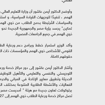
وأوضح الدكتور أيمن عاشور أن وزارة التعليم العال
الهمم ، تنفيذًا لتوجيهات القيادة السياسية، و استكم
والسياسات المُرتبطة بدمج الطلاب من ذوي الهمم م
تمكين" يجسد رؤية مصر والجمهورية الجديدة نحو بن
ذوي الهمم في جميع الجامعات المصرية.
وأكد الوزير استمرار خطط وبرامج دعم ورعاية ا
القومي للأشخاص ذوي الهمم والمؤسسات ذات الص
حقوقهم كاملة.
وأشار الدكتور أيمن عاشور إلى دور مراكز خدمة ور
اللوجيستي والنفسي والتعليمي والتأهيل التوظيف
الحديثة وتطبيق معايير الإتاحة في المباني والح
الفعاليات والأنشطة الطلابية المتنوعة بمختلف الج
برتوكولات تعاون جديدة مع هيئة " أمديست مصر" ل
تصل مراكز خدمة ورعاية الطلاب ذوي الهمم إلى 27 مركزًا؛ بحيث يكون لكل جامعة حكومية مركزًا لرعاية الطلاب من ذوي الهمم.