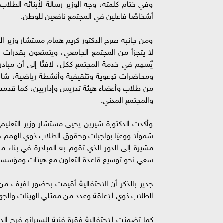
وفي ختام كلمته، وجه الوزير رسالة لأبنائه الطلاب 
أشخاصًا فاعلين في المجتمع نافعين للوطن.
ومن جانبه صرح الدكتور كريم همام مستشار وزير التع
لا يتجزأ من المجتمع الجامعي، ويتمتعون بقدرات 
يٌسهم في خدمة المجتمع ككل، لافتًا إلى أن مباد
ومحاضرات توعوية وتثقيفية وأنشطة رياضية، شارك 
من طلاب وأعضاء هيئة تدريس وإداريين، كما قدمت 
والمجتمع المدني.
وأكدت الدكتورة شيرين يحيى مستشار وزير التعليم 
شمولًا ووعيًا بواجبات وحقوق الطلاب ذوي الهمم 
مشيرة إلى الدور الذي تقوم به المبادرة في بناء
سعي نحو توسيع قاعدة التعاون مع هيئات ومؤسسات
جدير بالذكر أن الاحتفالية أقيمت بحضور لفيف من 
الطلاب ذوي الإعاقة وعدد من ممثلي الهيئات والجها
كما تضمنت الاحتفالية فقرة فنية للسبرانو فرح ال