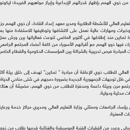
من ذوي الهمم بإظهار قدراتهم الإبداعية وإبراز مواهبهم الفريدة؛ ليكونوا
ليم العالي للأنشطة الطلابية ومدير معهد إعداد القادة، أن ذوي الهمم جزء
وخبرات ومهارات عالية نعمل على اكتشافها وتوظيفها للاستفادة منها بما
رة تمكين منذ إطلاقها في أكتوبر الماضي تنوعت فعالياتها بين ورش عمل
فيها ذوو الهمم مع أقرانهم الأسوياء من كافة أعضاء المجتمع الجامعي
المبادرة فرص تدريبية بالشراكة بين المؤسسات الحكومية والقطاع الخاص
العالي للطلاب ذوي الإعاقة أن مبادرة " تمكين" تهدف إلى خلق بيئة أكثر
في ظل توجهات الجمهورية الجديدة بضرورة دمجهم في شتى مناحي الحياة،
 مجتمع مرن وبيئة داعمة ومحفزة للطلاب من ذوي الهمم، مضيفًة أن هناك
 محلية ودولية.
رؤساء الجامعات وممثلي وزارة التعليم العالي ومديري مراكز خدمة ورعاية
ت المعنية.
ديباني وعدد من الفقرات الفنية الموسيقية والغنائية قدمها طلاب من ذوي