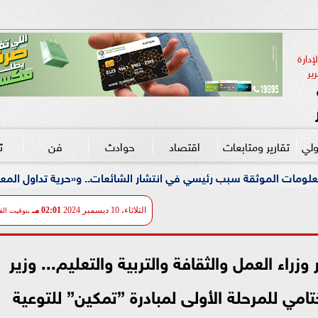
دارة 
ير
ولي
تقارير ومتابعات
اقتصاد
حوادث
فن
ث
 رئيسي في انتشار الشائعات.. و«حرية تداول المعلومات» ضرورة لتعزيز
الثلاثاء، 10 ديسمبر 2024
02:01 مـ
بتوقيت الق
راء العمل والثقافة والتربية والتعليم... وزير
تامي للمرحلة الأولى لمبادرة ”تمكين” للتوعية