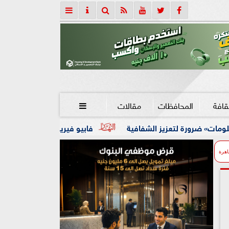
قافة
المحافظات
مقالات

 الشفافية
فابيو فيريرا.. محلل أداء برتغالي ينضم لجهاز الزمال
اهرة