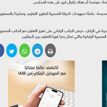
لمدرسة، مثمنًا مجهودات الدولة المصرية لتطوير التعليم، ومشيدًا بالمستوى
ية في اليابان، حرص الجانب الياباني على تعزيز التعاون مع الجانب المصري
مصرية اليابانية والتي تمثل رمزا قويا للتعاون بين الدولتين.