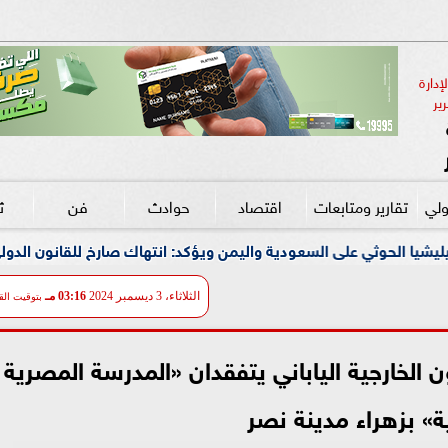
دارة 
ير
ولي
تقارير ومتابعات
اقتصاد
حوادث
فن
ث
سعودية واليمن ويؤكد: انتهاك صارخ للقانون الدولي وتهديد مباشر لأمن
الثلاثاء، 3 ديسمبر 2024
03:16 مـ
بتوقيت الق
ن الخارجية الياباني يتفقدان «المدرسة المصرية
نية» بزهراء مدينة نصر