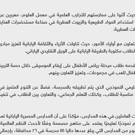
، حيث أثنوا على ممارستهم للتجارب العلمية في معمل العلوم، معربين عن
 استخدام المواد الطبيعية والزيوت العطرية في صناعة مستحضرات العناية
ت العطرية.
ن مع أولياء الأمور، حيث تناولت الأزياء والثقافة اليابانية لتعزيز مبادئ
لاب مكتوبة بالطريقة اليابانية على الورق التقليدي الياباني.
ا قدمه طلاب مرحلة رياض الأطفال على إيقاع الموسيقى خلال حصة التربية
طفال للعب في مجموعات، وتعزيز التعاون بينهم.
ليمي النموذجي الذي يتم تطبيقه بالمدرسة، فضلاً عن التنوع المتميز في
ة مناسبة للطلاب، وكذلك التعلم الجماعي، والتعاون بين الطلاب في تنفيذ
ت العاملين في هذه المدارس، مؤكدًا على أن المدارس المصرية اليابانية تعد
نموذجًا تعليميًا يعتمد على مناهج مصممة وفقًا لأحدث النظم العالمية،
مشيرا إلى أن الوزارة تحرص على التوسع في هذا النوع من المدارس التي يبلغ عددها حاليا ٥٥ مدرسة في ٢٦ محافظة، بإ