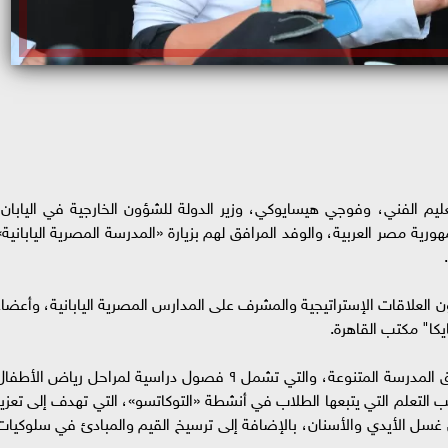
عليم الفني، وفوجي هيسايوكي، وزير الدولة للشؤون الخارجية في اليابان،
ورية مصر العربية، والوفد المرافق لهم بزيارة «المدرسة المصرية اليابانية»
العلاقات الإستراتيجية والمشرف على المدارس المصرية اليابانية، وأعضاء
يكا" مكتب القاهرة.
وخلال الجولة، تفقد الوزيران والسفير الياباني مرافق المدرسة المتنوعة، والتي تشمل ٩ فصول دراسية لمراحل رياض الأطف
يب التعلم التي يتبعها الطلاب في أنشطة «التوكاتسو»، التي تهدف إلى تعزيز
ل الأيدي والأسنان، بالإضافة إلى ترسيخ القيم والمبادئ في سلوكيات