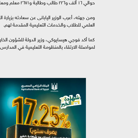
حوالي ١٦ ألف و٢٢٦ طالب وطالبة و٢٦٧١ معلم ومعلمة، موضحا أن هناك إقبال كبير على هذه المدارس.
ومن جهته، أعرب الوزير اليابانى عن سعادته بزيارة ا
العلمي للطلاب والخدمات التعليمية المقدمة لهم.
كما أكد فوجي هيسايوكي، وزير الدولة للشؤون الخارج
لمواصلة الارتقاء بالمنظومة التعليمية في المدارس ال