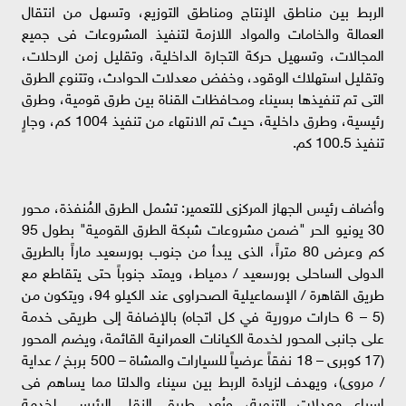
الربط بين مناطق الإنتاج ومناطق التوزيع، وتسهل من انتقال
العمالة والخامات والمواد اللازمة لتنفيذ المشروعات فى جميع
المجالات، وتسهيل حركة التجارة الداخلية، وتقليل زمن الرحلات،
وتقليل استهلاك الوقود، وخفض معدلات الحوادث، وتتنوع الطرق
التى تم تنفيذها بسيناء ومحافظات القناة بين طرق قومية، وطرق
رئيسية، وطرق داخلية، حيث تم الانتهاء من تنفيذ 1004 كم، وجارٍ
تنفيذ 100.5 كم.
وأضاف رئيس الجهاز المركزى للتعمير: تشمل الطرق المُنفذة، محور
30 يونيو الحر "ضمن مشروعات شبكة الطرق القومية" بطول 95
كم وعرض 80 متراً، الذى يبدأ من جنوب بورسعيد ماراً بالطريق
الدولى الساحلى بورسعيد / دمياط، ويمتد جنوباً حتى يتقاطع مع
طريق القاهرة / الإسماعيلية الصحراوى عند الكيلو 94، ويتكون من
(5 – 6 حارات مرورية في كل اتجاه) بالإضافة إلى طريقى خدمة
على جانبى المحور لخدمة الكيانات العمرانية القائمة، ويضم المحور
(17 كوبرى – 18 نفقاً عرضياً للسيارات والمشاة – 500 بربخ / عداية
/ مروى)، ويهدف لزيادة الربط بين سيناء والدلتا مما يساهم فى
إسراع معدلات التنمية، ويُعد طريق النقل الرئيسي لخدمة