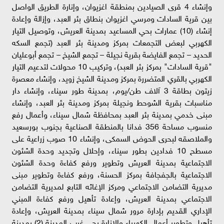
وإنشاء 4 قرى الصيادين بمنطقة اغزيوان، وإنارة الطريق الواصل
بين قرية السادات ومرسي اغزيوان بنطاق بئر العبد، وإزالة وإعادة
إنشاء (10) عمارات بحي المساعيد بمدينة العريش، وتوصيل التيار
الكهربي لبعض التجمعات بمركز ومدينة بئر العبد (تجمع السكه
الحديد – تجمع الفايضة بقرية نجيلة – تجمع الشيخ – تجمع أبوعليان
"قرية السادات" بمركز بئر العبد)، وتركيب 10 محولات لتدعيم التيار
الكهربي بالقري المتضررة بمركز ومدينة الشيخ زويد، وإنشاء معصرة
زيتون بطاقة 3 آلاف طن/يوم، بمدينة طور سيناء، وإنشاء دار
مناسبات بقرية الشوحط ونجيلة بمركز ومدينة بئر العبد، وإنشاء
مبنى خدمي بمدينة بئر العبد بمحافظة شمال سيناء، وأعمال رفع
منسوب مساحة 356 فدانا بالمنطقة الصناعية بجنوب بورسعيد
والملاصقه لبحرى الحوض السمكى، وإنشاء 10 صوب زراعية على
مسطح 10 فدادين بطور سيناء، وإحلال وتجديد وحدة الشئون
الاجتماعية بمدينة العريش وتطوير ورفع كفاءة وحدة الشئون
الاجتماعية بالجفجافة بمركز الحسنة، ورفع كفاءة وتطوير مبنى
مديرية التضامن الاجتماعي ومركز الإغاثه التابع لمديرية التضامن
الاجتماعي بمدينة العريش، وإعادة تأهيل ورفع كفاءة المبني
الإداري القديم بإدارة مرور شمال سيناء بمدينة العريش، وإعادة
تأهيل وتطوير أعمال الكهرباء والإنارة بحي غرب المدينة (2) بمدينة