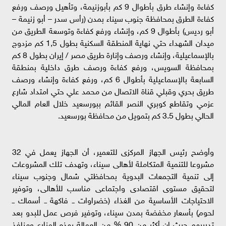
كفاءة وإنشاء طرق بأطوال 9 كم بأبوزنيمة، وتأهيل ورصف ورفع
كفاءة الطرق بمحافظة جنوب سيناء بمدن (رأس سدر – أبو زنيمة –
أبو رديس) بأطوال 9 كم، وإنشاء ورفع كفاءة وتوسعة الطريق من
ميدان الشهداء حتي نهاية المنطقة السكنية بطول 1,5 كم مزدوج
بالإسماعيلية، وإنشاء ورصف وإنارة طريق مصر / إيران بطول 8 كم
بمحافظة السويس، ورفع كفاءة ورصف طرق داخلية بمنطقة
السابعة بالإسماعيلية بأطوال 6 كم، ورفع كفاءة وإنشاء ورصف
طريق بحري وقبلي قناة الاتصال من محمد علي حتي امتداد شارع
عزمي وتقاطع كوبري النصر القائم ببورسعيد خلال العام المالي
الحالي بطول 3.5 كم بتمويل من محافظة بورسعيد.
وأوضح رئيس الجهاز المركزى للتعمير، أن الجهاز يعمل في 32
مشروعا للتنمية المتكاملة لأهالى سيناء، وتهدف تلك المشروعات
إلى تنمية التجمعات البدوية بمحافظتي شمال وجنوب سيناء
لتحقيق مستوى اقتصادى واجتماعى مناسب للأهالى، وتوفير
الاحتياجات الأساسية من الغذاء (خضراوات ــ فاكهة ــ أسماك ــ
لحوم) بأسعار مخفضة بمدن سيناء، وتوفير فرص عمل للبدو بعد
تدريبهم حيث إن أكثر من 90 % من العمالة بهذه المزارع ومنافذ