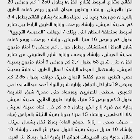
الفاتح وشارع اسيوط (شارع الخزان) بطول 1,250 كم وعرض 20
مترا بالعريش، وإنشاء وتطوير ميدان الفيروز ورفع كفاءة الطرق
بالميدان مع ربطه بميدانى الميناء والساعة بشارع الفاتح بطول 3,4
كم بمدينة العريش، وإنشاء ورصف وإنارة الطريق الرابط بين شارع
أسيوط ومنطقة اسكان ابنى بيتك / الجولف "المدرسة التجريبية"
بطول كم وعرض 16 مترا بالعريش، وإنشاء ورصف ورفع كفاءة
شارع المركز الاستكشافي بطول حوالي كم وعرض 9 أمتار مزدوج
بمدينة العريش، وإنشاء ورصف وإنارة شارع العشريني من شارع
الخزان حتي شارع 53 بطول 2,7 كم وعرض 9 أمتار مزدوج بمدينة
العريش، واستكمال المرحله الرابعة لأعمال الطرق الداخلية بمدينة
دهب (تطوير ورفع كفاءة ازدواج طريق مبارك بطول 2,85 كم
وعرض 9 أمتار لكل اتجاه)، وإنارة شارع اللواء أحمد عبدالله بدءا من
الكوبري السطحي للحرفيين ببورفؤاد حتى معدية شرق التفريعة
بطول 3 كم وعرض 25 مترا، وإنارة الطريق الدائري بمدينة العريش
بداية من قرية زارع الخير بطول 5,5 كم في اتجاه مدينة العريش
بكلا الاتجاهين، وإنشاء 15 منزلا بدويا بقرية النثيلة بالمرافق (مياه
– صرف صحي – إنارة الموقع العام) بمركز نخل بشمال سيناء،
وإنشاء 10 منازل بدوية بقرية التلول بمركز بئر العبد، وإنشاء 10
منازل بدوية بحير الصبيحات (موقع 1) بقرية التلول بمركز بئر العبد،