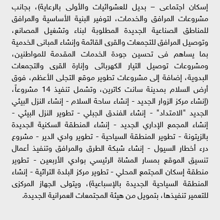
إسكان اجتماعى – بديل للعشوائيات والأولى بالرعاية)، بجانب
مشروعات المرافق والخدمات، لتوفير البنية الأساسية والمرافق
للمناطق الصناعية الجديدة المطلوبة لبناء وتشغيل المصانع،
وتوصيل المرافق للتجمعات والقرى القائمة وإنشاء المبانى الخدمية
بما يساهم فى تحسين جودة الخدمات المقدمة للمواطنين،
ومشروعات توصيل التيار الكهربائى وإنارة القرى والتجمعات
البدوية، إضافة إلى مشروعات تطوير موقع التجلى الأعظم، فوق
أرض السلام بمدينة سانت كاترين، وتشمل تنفيذ 14 مشروعاً،
(إنشاء مركز الزوار الجديد - إنشاء ساحة السلام - إنشاء النزل البيئي
الجديد "الامتداد" - إنشاء الفندق الجبلي - تطوير النزل البيئي -
إنشاء المجمع الإداري الجديد - إنشاء المنطقة السكنية الجديدة
بالزيتونة - تطوير المنطقة السياحية - تطوير وادي الدير - مشروع
درء أخطار السيول - إنشاء شبكة الطرق والمرافق وتنفيذ أعمال
تنسيق الموقع بمسار المشاة الرئيسي بوادي الأربعين - تطوير
منطقة إسكان المجتمع المحلي - تطوير مركز البلدة التراثية - إنشاء
المنطقة السياحية الجديدة بالإسباعية)، ويتولى الجهاز المركزى
للتعمير تنفيذها، بتمويل من هيئة المجتمعات العمرانية الجديدة.