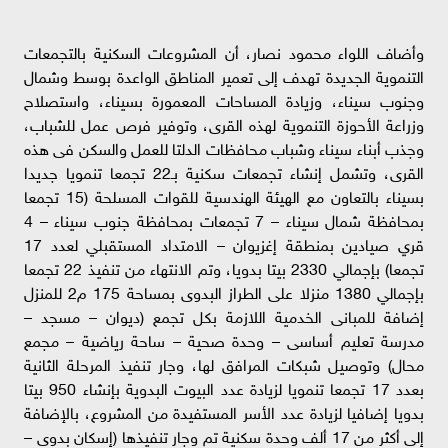
وأضاف اللواء محمود نصار، أن المشروعات السكنية بالتجمعات
التنموية الجديدة تهدف إلى تعمير المناطق الواعدة بوسط وشمال
وجنوب سيناء، وزيادة المساحات المعمورة بسيناء، واستصلاح
وزراعة الأحوزة التنموية لهذه القرى، وتوفير فرص عمل للشباب،
وجذب أبناء سيناء وشباب محافظات الدلتا للعمل والسكن فى هذه
القرى، وتشمل إنشاء تجمعات سكنية بـ22 تجمعا تنمويا جديدا
بسيناء بالتعاون مع الهيئة الهندسية للقوات المسلحة (15 تجمعا
بمحافظة شمال سيناء – 7 تجمعات بمحافظة جنوب سيناء – 4
قري صيادين بمنطقة إغزيوان – الامتداد المستقبلي لعدد 17
تجمعا) بإجمالي 2330 بيتا بدويا، وتم الانتهاء من تنفيذ 22 تجمعا
بإجمالي 1380 منزلا على الطراز البدوى بمساحة 175 م2 للمنزل
إضافة للمبانى الخدمية اللازمة بكل تجمع (ديوان – مسجد –
مدرسة تعليم أساسى – وحدة صحية – ساحة رياضية – مجمع
محال) وتوصيل شبكات المرافق لها، وجار تنفيذ المرحلة الثانية
بعدد 17 تجمعا تنمويا لزيادة عدد البيوت البدوية بإنشاء 950 بيتا
بدويا إضافيا لزيادة عدد الأسر المستفيدة من المشروع، بالإضافة
إلى أكثر من 17 ألف وحدة سكنية تم وجار تنفيذها (إسكان بدوى –