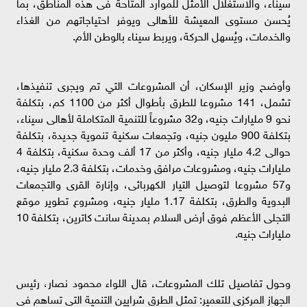
سيناء، والاستغلال الأمثل للموارد المتاحة فى هذه المناطق، بما
يُحسن مستوى المعيشة للأهالى ويوفر احتياجاتهم من الغذاء
والخدمات، ويُسهل الحركة، ويربط سيناء بالوطن الأم.
وأوضح وزير الإسكان، أن المشروعات التي تم ويجرى تنفيذها،
تشمل، 141 مشروعا للطرق بأطوال أكثر من 1100 كم، بتكلفة
نحو 9 مليارات جنيه، و32 مشروعاً للتنمية المتكاملة لأهالى سيناء،
بتكلفة 900 مليون جنيه، وتجمعات سكنية تنموية جديدة، بتكلفة
حوالى 4.2 مليار جنيه، وأكثر من 17 ألف وحدة سكنية، بتكلفة 4
مليارات جنيه، ومشروعات مرافق وخدمات، بتكلفة 2.3 مليار جنيه،
و57 مشروعا لتوصيل التيار الكهربائى، وإنارة القرى والتجمعات
البدوية والطرق، بتكلفة 1.17 مليار جنيه، ومشروع تطوير موقع
التجلى الأعظم فوق أرض السلام بمدينة سانت كاترين، بتكلفة 10
مليارات جنيه.
وحول تفاصيل تلك المشروعات، قال اللواء محمود نصار، رئيس
الجهاز المركزى للتعمير: تمثل الطرق شرايين التنمية التى تساهم فى