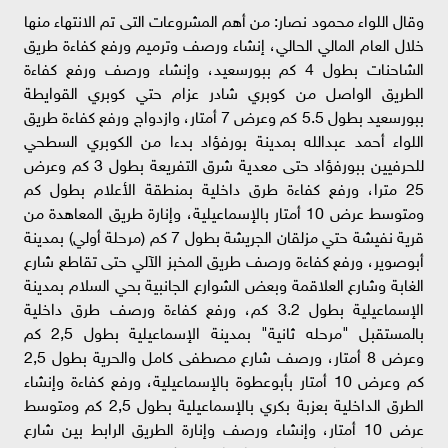
وقال اللواء محمود نصار: من أهم المشروعات التى تم الانتهاء منها
خلال العام المالي الحالي، إنشاء ورصف وترميم ورفع كفاءة طريق
الشاحنات بطول 4 كم ببورسعيد، وإنشاء ورصف ورفع كفاءة
الطريق الواصل من كوبري شادر عزام حتي كوبري القوايطة
ببورسعيد بطول 5.5 كم وعرض 7 أمتار، وازدواج ورفع كفاءة طريق
اللواء أحمد عبدالله بمدينة بورفؤاد بدءا من الكوبري السطحي
للحرفيين ببورفؤاد حتى معدية شرق التفريعة بطول 3 كم وعرض
25 مترا، ورفع كفاءة طرق داخلية بمنطقة الأعلام بطول كم
ومتوسط عرض 10 أمتار بالإسماعيلية، وإنارة طريق المعاهدة من
قرية نفيشة حتي مزلقان الجريشة بطول 7 كم (مرحلة أولي) بمدينة
أبوصوير، ورفع كفاءة ورصف طريق المخبز الآلي حتى تقاطع شارع
الغابة وشارع العلاقمة وبعض الشوارع الجانبية بحي السلام بمدينة
الإسماعيلية بطول 3.2 كم، ورفع كفاءة ورصف طرق داخلية
بالمستقبل "مرحله ثانية" بمدينة الإسماعيلية بطول 2,5 كم
وعرض 8 أمتار، ورصف شارع مصطفى كامل والحرية بطول 2,5
كم وعرض 10 أمتار بأبوعطوة بالإسماعيلية، ورفع كفاءة وإنشاء
الطرق الداخلية بعزبة بكري بالإسماعيلية بطول 2,5 كم ومتوسط
عرض 10 أمتار، وإنشاء ورصف وإنارة الطريق الرابط بين شارع