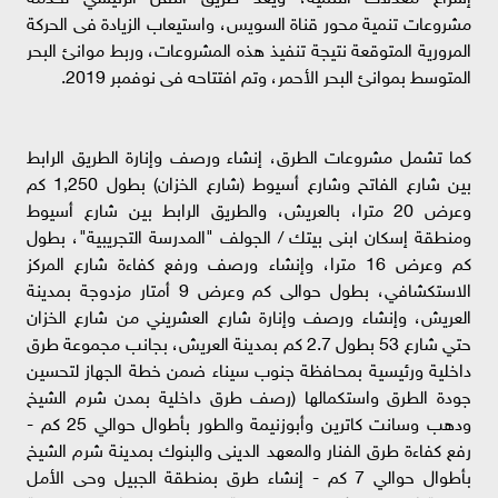
مشروعات تنمية محور قناة السويس، واستيعاب الزيادة فى الحركة
المرورية المتوقعة نتيجة تنفيذ هذه المشروعات، وربط موانئ البحر
المتوسط بموانئ البحر الأحمر، وتم افتتاحه فى نوفمبر 2019.
كما تشمل مشروعات الطرق، إنشاء ورصف وإنارة الطريق الرابط
بين شارع الفاتح وشارع أسيوط (شارع الخزان) بطول 1,250 كم
وعرض 20 مترا، بالعريش، والطريق الرابط بين شارع أسيوط
ومنطقة إسكان ابنى بيتك / الجولف "المدرسة التجريبية"، بطول
كم وعرض 16 مترا، وإنشاء ورصف ورفع كفاءة شارع المركز
الاستكشافي، بطول حوالى كم وعرض 9 أمتار مزدوجة بمدينة
العريش، وإنشاء ورصف وإنارة شارع العشريني من شارع الخزان
حتي شارع 53 بطول 2.7 كم بمدينة العريش، بجانب مجموعة طرق
داخلية ورئيسية بمحافظة جنوب سيناء ضمن خطة الجهاز لتحسين
جودة الطرق واستكمالها (رصف طرق داخلية بمدن شرم الشيخ
ودهب وسانت كاترين وأبوزنيمة والطور بأطوال حوالي 25 كم -
رفع كفاءة طرق الفنار والمعهد الدينى والبنوك بمدينة شرم الشيخ
بأطوال حوالي 7 كم - إنشاء طرق بمنطقة الجبيل وحى الأمل