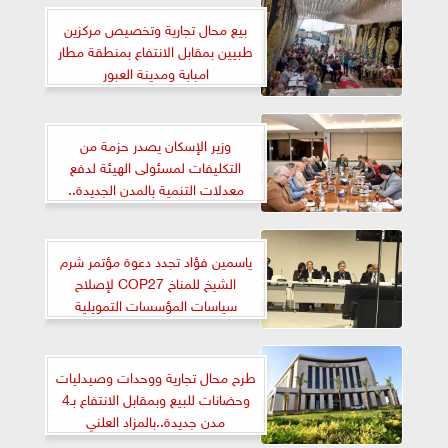
بيع محال تجارية وتخصيص مركزين
طبيين بمقابل الانتفاع بمنطقة مطار
امبابة ومدينة العبور
وزير الإسكان يصدر حزمة من
التكليفات لمسئولى الهيئة لدفع
معدلات التنمية بالمدن الجديدة..
وضبط وحوكمة الإجراءات
ياسمين فؤاد تجدد دعوة مؤتمر شرم
الشيخ للمناخ COP27 لإصلاح
سياسات المؤسسات التمويلية
الدولية لتعزيز تمويل المناخ
طرح محال تجارية ووحدات وصيدليات
وحضانات للبيع وبمقابل الانتفاع بـ4
مدن جديدة..بالمزاد العلني