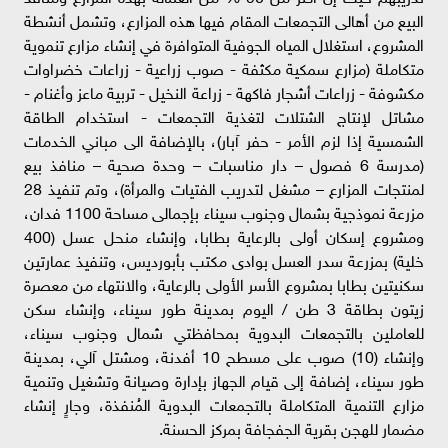
البيع من أهالى التجمعات المقام فيها هذه المزارع، وتشمل أنشطة
المشروع، استغلال المياه الجوفية المتوافرة في إنشاء مزارع تنموية
متكاملة (مزارع سمكية مكثفة - صوب زراعية - زراعات خضراوات
مكشوفة - زراعات أشجار فاكهة - زراعة النخيل - تربية ماعز وأغنام -
مشاتل لإنتاج الشتلات لتغذية التجمعات - استخدام الطاقة
الشمسية إذا لزم الأمر - حفر آبار)، بالإضافة الى مباني الخدمات
(مدرسة 6 فصول – دار مناسبات – وحدة صحية – منافذ بيع
لمنتجات المزارع – مشغل لتدريب الفتيات والمرأة)، وتم تنفيذ 28
مزرعة نموذجية بشمال وجنوب سيناء بإجمالى مساحة 1100 فدان،
ومشروع إسكان أولى بالرعاية بطابا، وإنشاء منحل عسل (400
خلية) بمزرعة سدر العسل بوادى مكتب بأبورديس، وتنفيذ عمارتين
سكنيتين بطابا بمشروع الأسر الأولى بالرعاية، والانتهاء من معصرة
زيتون بطاقة 3 طن / اليوم بمدينة طور سيناء، وإنشاء سكن
للعاملين بالتجمعات البدوية بمحافظتي شمال وجنوب سيناء،
وإنشاء (10) صوب على مسطح 10 أفدنة، ومشتل آلي، بمدينة
طور سيناء، إضافة إلى قيام الجهاز بإدارة وصيانة وتشغيل وتنمية
مزارع التنمية المتكاملة بالتجمعات البدوية المُنفذة، وجارٍ إنشاء
مضمار للهجن بقرية الجفجافة بمركز الحسنة.