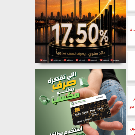
ية
مع
ين