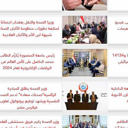
ى فيديو
وزيرا الصحة والنقل يعقدان اجتماعًا
عيمات
لمتابعة تطورات منظومة الألبان الصناع
شبيهة لبن الأم والألبان العلاجية
الصحة اللبنانية : 3243 شهيدا و14134
رئيس جامعة المنصورة يُكرِّم الطالب
رائيلي
محمد الحاصل على كأس العالم في
الرياضات الإلكترونية لعام 2024
ة الداخلية
وزير الصحة يطلق المبادرة
ن الأدوية
الرئاسية”صحتك سعادة” لدعم الصحة
النفسية ويشهد توقيع بروتوكول تعاون 
فياترس مصر
الطاقم
وزير الصحة يكرم فريق مستشفى العلم
باط أثناء
لإنقاذهم مريضاً اخترقت أسياخ صدره