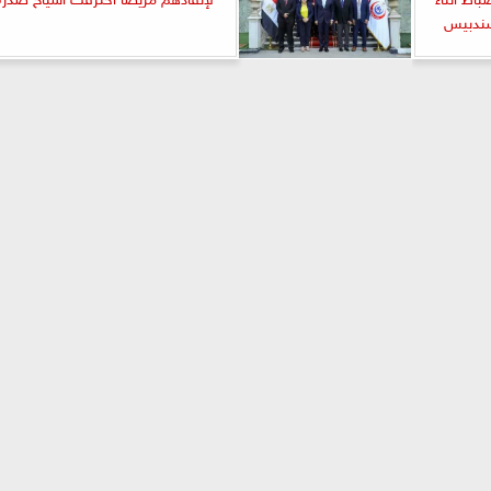
سندبيس