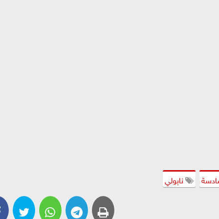
سادسة
نابولي