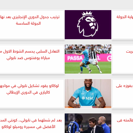
اية الجولة
ترتيب جدول الدوري الإنجليزي بعد نهاي
الجولة السادسة
ريت
التعادل السلبي يحسم الشوط الاول م
مباراة يوفنتوس ضد نابولي
 بفوزه على
لوكاكو يقود تشكيل نابولي في مواجه
كالياري في الدوري الإيطالي
ائمته فى
بعد لم شملهما في نابولي.. كونتي المد
الأفضل في مسيرة روميلو لوكاكو