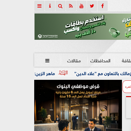
قافة
المحافظات
مقالات

 الدين”
ماهر الزين: 25 حافلة تُعيد 1250 سودانيًا ضمن الفوج الـ41.. والالتزام بوثائق السفر عزز انسيابية العودة الطوعية
اهرة