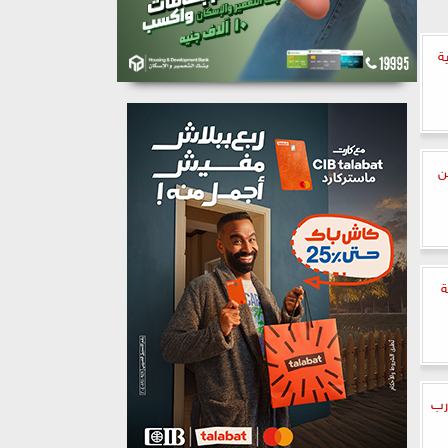
ة
ن
ة
رب