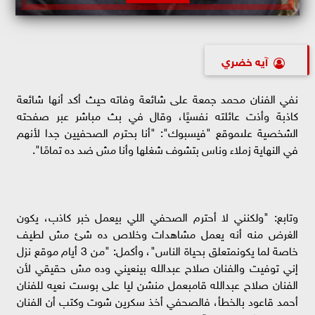
آيه خضري
نفي الفنان محمد جمعة على شائعة وفاته حيث أكد أنها شائعة
كاذبة وأذت عائلته نفسيًا، وقال في بث مباشر عبر صفحته
الشخصية علىموقع "فيسبوك": "أنا بحترم الصحفيين جدا لأنهم
في النهاية زملاء وناس بتشوف شغلها وأنا مش ضد ده تمامًا".
وتابع: "ولكنني لا أحترم الصحفي اللي بيعمل خبر كاذب، يكون
الغرض منه أنه يعمل مشاهدات وخلاص ده شئ مش لطيف
خاصة لما يكونمتعلق بحياة الناس"، وأكمل: "من 3 أيام موقع نزل
إني توفيت والفنان صلاح عبدالله بينعيني وده مش حقيقي لأن
الفنان صلاح عبدالله قامبعمل منشن ليا على بوست نعيه للفنان
أحمد قاعود بالخطأ، فالصحفي أخذ سكرين شوت وكتب أن الفنان