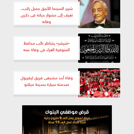
شرير السينما الأنيق جميل راتب..
تعرف إلى مشوار حياته فى ذكرى
وفاته
«شرشر» يشاطر نائب محافظ
المنوفية العزاء في وفاة عمه
وفاة أحد مشجعى فريق ليفربول
صدمته سيارة بمدينة ميلانو