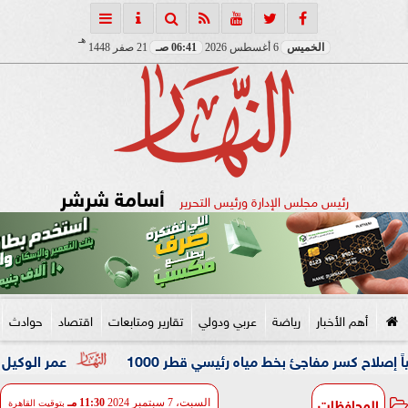
هـ
الخميس
6 أغسطس 2026
06:41 صـ
21 صفر 1448
أسامة شرشر
رئيس مجلس الإدارة ورئيس التحرير
أهم الأخبار
رياضة
عربي ودولي
تقارير ومتابعات
اقتصاد
حوادث
ر مفاجئ بخط مياه رئيسي قطر 1000
عمر الوكيل ”بكار” مدربًا
المحافظات
السبت، 7 سبتمبر 2024
11:30 مـ
بتوقيت القاهرة