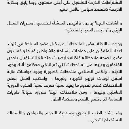
الاشتراطات اللازمة للتشغيل على أعلى مستوى وبما يليق بمكانة
الغردقة كمقصد سياحي عالمي مميز.
و أشادت اللجنة بوجود تراخيص المنشأة للفندقين وسريان السجل
البيئي وتراخيص المدير بالفندقين
ووجدت اللجنة بعض الملاحظات من قبل عضو السياحة في تزويد
اعداد المنفذين على حمامات السباحة والشواطئ غيرها و كما دون
عضو الصحة ملاحظاته كنظافة ارضيات منطقة الاستقبال باحدى
الفندقين وغيرها من الملاحظات التي تم تلافي معظمها أثناء وجود
اللجنة ، وللأمن الصناعي ملاحظات كضرورة وجود دواسات عازلة
اسفل لوحات توزيع الكهرباء وغيرها ، ولمكتب العمل بعض
الملاحظات كعدم تقديم ما يفيد نسبة صرف نسبة العلاوة الدورية
للعاملين وغيرها ، ومن ملاحظات البيئة ضرورة صيانة حاويات
القمامة التي تفتح بالقدم ومحكمة الغلق.
وقد أشاد الطب البيطري بصلاحية اللحوم والدواجن والأسماك
للاستخدام الآدمي .