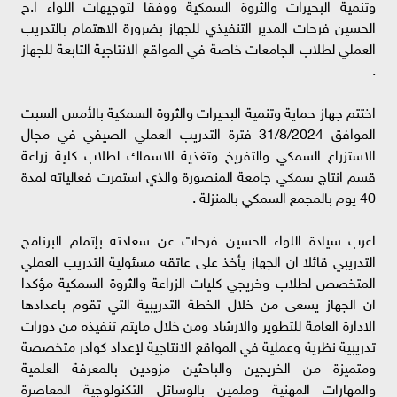
وتنمية البحيرات والثروة السمكية ووفقا لتوجيهات اللواء ا.ح
الحسين فرحات المدير التنفيذي للجهاز بضرورة الاهتمام بالتدريب
العملي لطلاب الجامعات خاصة في المواقع الانتاجية التابعة للجهاز
.
اختتم جهاز حماية وتنمية البحيرات والثروة السمكية بالأمس السبت
الموافق 31/8/2024 فترة التدريب العملي الصيفي في مجال
الاستزراع السمكي والتفريخ وتغذية الاسماك لطلاب كلية زراعة
قسم انتاج سمكي جامعة المنصورة والذي استمرت فعالياته لمدة
40 يوم بالمجمع السمكي بالمنزلة .
اعرب سيادة اللواء الحسين فرحات عن سعادته بإتمام البرنامج
التدريبي قائلا ان الجهاز يأخذ على عاتقه مسئولية التدريب العملي
المتخصص لطلاب وخريجي كليات الزراعة والثروة السمكية مؤكدا
ان الجهاز يسعى من خلال الخطة التدريبية التي تقوم باعدادها
الادارة العامة للتطوير والارشاد ومن خلال مايتم تنفيذه من دورات
تدريبية نظرية وعملية في المواقع الانتاجية لإعداد كوادر متخصصة
ومتميزة من الخريجين والباحثين مزودين بالمعرفة العلمية
والمهارات المهنية وملمين بالوسائل التكنولوجية المعاصرة