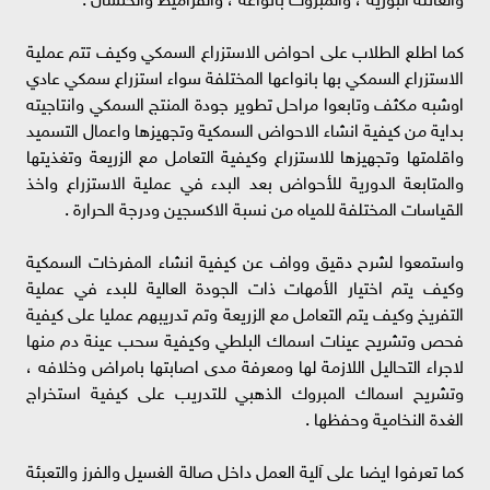
كما اطلع الطلاب على احواض الاستزراع السمكي وكيف تتم عملية
الاستزراع السمكي بها بانواعها المختلفة سواء استزراع سمكي عادي
اوشبه مكثف وتابعوا مراحل تطوير جودة المنتج السمكي وانتاجيته
بداية من كيفية انشاء الاحواض السمكية وتجهيزها واعمال التسميد
واقلمتها وتجهيزها للاستزراع وكيفية التعامل مع الزريعة وتغذيتها
والمتابعة الدورية للأحواض بعد البدء في عملية الاستزراع واخذ
القياسات المختلفة للمياه من نسبة الاكسجين ودرجة الحرارة .
واستمعوا لشرح دقيق وواف عن كيفية انشاء المفرخات السمكية
وكيف يتم اختيار الأمهات ذات الجودة العالية للبدء في عملية
التفريخ وكيف يتم التعامل مع الزريعة وتم تدريبهم عمليا على كيفية
فحص وتشريح عينات اسماك البلطي وكيفية سحب عينة دم منها
لاجراء التحاليل اللازمة لها ومعرفة مدى اصابتها بامراض وخلافه ،
وتشريح اسماك المبروك الذهبي للتدريب على كيفية استخراج
الغدة النخامية وحفظها .
كما تعرفوا ايضا على آلية العمل داخل صالة الغسيل والفرز والتعبئة