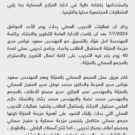
واستخدامها بكفاءة عالية في ادارة المزارع السمكية بما يلبي
المتطلبات المجتمعية محليا واقليميا .
يذكر ان فعاليات التدريب العملي بدات يوم الأحد الموافق
7/7/2024 بعد ان قامت الادارة العامة للتطوير والارشاد برئاسة
المهندسة امل فؤاد بالتنسيق مع المهندس سعود فياض مدير
مزرعة المنزلة لاستقبال الطلاب واعداد برنامج تدريبي عملي لمدة
40 يوم يتم فيه التدريب على كافة اعمال التفريخ والاستزراع
بالمجمع السمكي بالمنزلة .
قام فريق عمل المجمع السمكي بالمنزلة وهم المهندس سعود
فياض مدير المزرعة والدكتور محمد نوفل مدير المفرخ السمكي
بالمنزلة والمهندس نصر العزازي مدير مصنع الاعلاف بالمجمع
والمهندس محمد غضة والمهندس محمد رشاد والاستاذ حازم
العلمي مسئول الارشاد بإستقبال الطلاب وتنفيذ فعاليات التدريب
العملي التي بدات بإلقاء الضوء على أهمية مزرعة المنزلة كونها
مجمع سمكي متكامل يتضمن مزرعة سمكية و مفرخ سمكي
ومصنع أعلاف ومركز تدريبي ، كما تنتج أسماك البلطي ، والطوبار ،
والعائلة البورية ، والمبروك بانواعه ، والقراميط والحنشان .