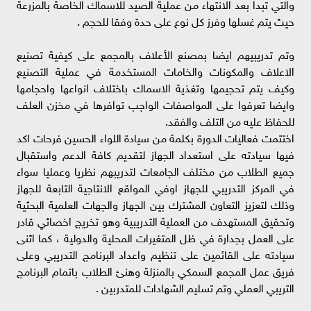
والتي تبدا بعد الانتهاء من عملية الصيد للاسماك الخاصة بالمزرعة
حيث يتم غسلها وفرز كل نوع على حدة وفقا للحجم .
وتم تدريبيهم ايضا بمصنع الأعلاف بالمجمع على كيفية تصنيع
الاعلاف والمكونات والخامات المستخدمة في عملية التصنيع
وكيف يتم تحجيمها وتغذية الاسماك باختلاف انواعها واحجامها
وايضا تعرفوا على المواصفات الواجب توافرها في مخزن العلف
للحفاظ عليه من التلف والفقد.
اختتمت فعاليات الدورة بكلمة من سيادة اللواء الحسين فرحات اكد
فيها سيادته على استعداد الجهاز لتقديم كافة الدعم واستقبال
جميع الطلاب من مختلف الجامعات لتدريبهم نظريا وعمليا سواء
في المركز التدريبي للجهاز اوفي المواقع الانتاجية التابعة للجهاز
وذلك لتعزيز التعاون المشترك بين الجهاز والجهات العلمية البحثية
وتحقيق المستهدف من العملية التدريبية وهو تخريج اخصائي قادر
على العمل بجدارة في ظل المتغيرات المحلية والدولية ، كما اثنى
سيادته على القائمين على تنظيم واعداد البرنامج التدريبي وعلى
فريق عمل المجمع السمكي بالمنزلة وهنئ الطلاب باتمام البرنامج
التريبي العملي وتم تسليم الشهادات للمتدربين .