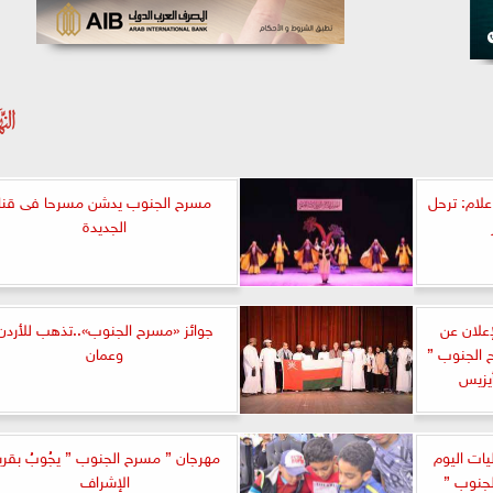
علام: ترحل
مسرح الجنوب يدشن مسرحا فى قنا
الجديدة
علان عن
جوائز «مسرح الجنوب»..تذهب للأردن
 الجنوب ”
وعمان
أيزيس
ات اليوم
مهرجان ” مسرح الجنوب ” يجُوبُ بقري
لجنوب ”
الإشراف