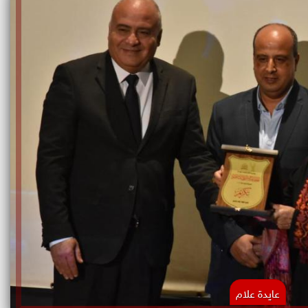
عايدة علام