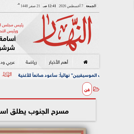
هـ
الجمعة
7 أغسطس 2026
12:41 صـ
21 صفر 1448
رئيس مجلس الإ
ورئيس التحر
أسامة 
شرشر
أهم الأخبار
رياضة
عربي ود
يين” نهائياً: سأعود صانعاً للأغنية
أزمة نفسية وظروف قاس
فن
مسرح الجنوب يطلق اسم ا