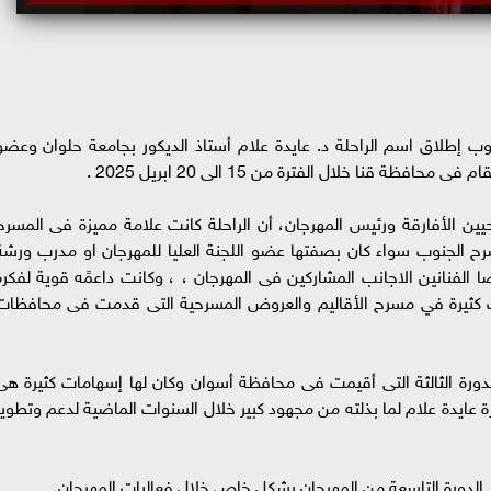
وب إطلاق اسم الراحلة د. عايدة علام أستاذ الديكور بجامعة حلوان وعضو
ظة قنا خلال الفترة من 15 الى 20 ابريل 2025 .
حيين الأفارقة ورئيس المهرجان، أن الراحلة كانت علامة مميزة فى المسرح
ح الجنوب سواء كان بصفتها عضو اللجنة العليا للمهرجان او مدرب ورشة
يضا الفنانين الاجانب المشاركين فى المهرجان ، ، وكانت داعمًه قوية لفكرة
مات كثيرة في مسرح الأقاليم والعروض المسرحية التى قدمت فى محافظات
لدورة الثالثة التى أقيمت فى محافظة أسوان وكان لها إسهامات كثيرة هى
ة عايدة علام لما بذلته من مجهود كبير خلال السنوات الماضية لدعم وتطوير
فى الدورة التاسعة من المهرجان بشكل خاص خلال فعاليات المهرجان.