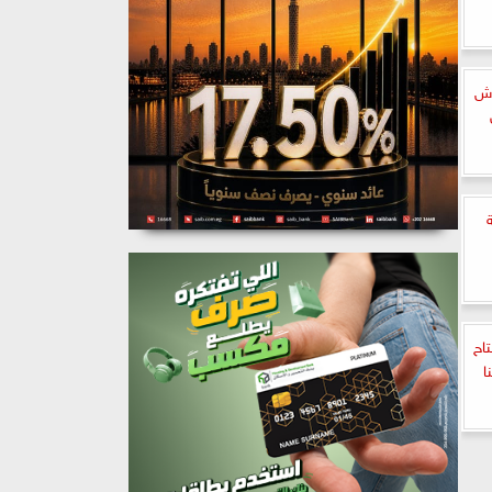
رش
اح