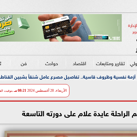
دارة 
ير
ولي
تقارير ومتابعات
اقتصاد
حوادث
فن
ث
ية.. تفاصيل مصرع عامل شنقاً بشبين القناطر
البطريرك ي
الأربعاء، 28 أغسطس 2024
08:21 مـ
بتوقيت الق
لراحلة عايدة علام على دورته التاسعة