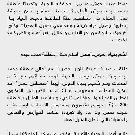
وسط مدينة حوش عيسى، بمحافظة البحيرة، وتحديدًا منطقة
محمد عبده، يعيش الأهالى تحت خطر الصفر يحلمون بمعيشة
موتى المقابر في منطقتهم نظرًا لنظافتها ووجود المياة بها،
ينتظرون وصول حياة كريمة بلهفة تمني تحقيق المعجزات وكأنها
أخر مركب للنجاة من بحر الثعابين والمنازل الغير أدمية ونقص كافة
الخدمات.
الحُلم بحياة الموتى..أقصى أحلام سكان منطقة محمد عبده
والتقت عدسة "جريدة النهار المصرية" مع أهالي منطقة محمد
عبده بمركز حوش عيسى بالبحيرة، لرصد معاناتهم مع نقص
الخدمات وسر حُلمهم بحياة الموتى، ليبدأ "مصطفى حسن" أحد
سكان المنطقة المتضررين، قائلاً: قدمنا الكثير من الشكاوي
لمجلس المدينة ولا حياة لمن تنادي، ويبلغ عدد المنازل بالمنطقة
200 منزلاً جميعهم متضررين ومعدومي الخدمات، ليس هناك
صرف صحي ولا ماء ولا كهرباء، بخلاف القوارض والأفاعي
والحشرات التي تقطن المنازل معنا.
وتابع: أعمل باليومية والأغلبية العظمي من سكان المنطقة ليس لنا