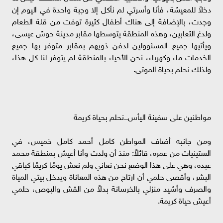
دخلاً للمعيشة، فأنا وأسرتي لم نأكل إلا وجبة واحدة في اليوم إن
وجدت، بالإضافة إلى هناك أطفال كثيرة توفت من قلة الطعام
ولدغ الثعابين، وهذه المنطقة يتوسطها مقابر مدينة حوش عيسى،
ويأتيها جميع المسئوولين لدفن ذويهم بمقابر متوفر بها جميع
الخدمات ماء وكهرباء، نحن الأحياء بالمنطقة لم يتوفر لنا كل هذا،
ولذلك نحلم بحياة الموتى.
مواطنين على سفينة اليأس..نحلم بحياة كريمة
ومن جانبه أضاف المواطن كامل أحمد كامل خميس، في
الستينيات من عمره، قائلاً: منذ أن ولدت وأنا أعيش بمنطقة محمد
عبده، وهي على هذا الوضع نحن نعاني ولم نعش يومًا كريمًا كباقي
البشر، وأقصى حلمي أن ارتاح من هذه المعاناة ويدخل بيتي المياة
والصرف وأشيد منزلي بالخرسانة بدلاً من القش والبوص، حلمي
أعيش حياة كريمة.