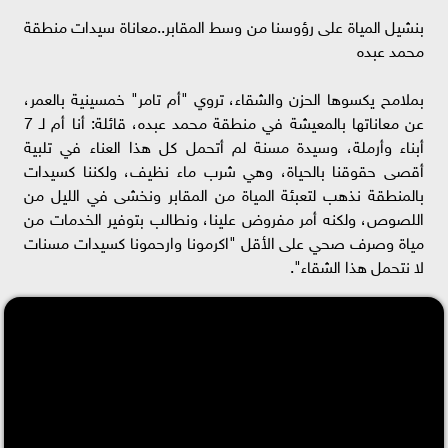
بنشيل المياة على رؤوسنا من وسط المقابر..معاناة سيدات منطقة
محمد عبده
بملامح يكسوها الحزن والشقاء، تروي "أم تامر" خمسينية بالعمر،
عن معاناتها بالمعيشة في منطقة محمد عبده، قائلة: أنا أم لـ 7
أبناء وأرملة، وسيدة مسنة لم أتحمل كل هذا العناء في تلبية
أقصى حقوقنا بالحياة، وهي شرب ماء نظيف، ولكننا كسيدات
بالمنطقة نذهب لتعبئة المياة من المقابر ونخشى في الليل من
اللصوص، ولكنه أمر مفروض علينا، ونطالب بتوفير الخدمات من
مياة وصرف صحي على الأقل "اكرمونا وارحمونا كسيدات مسنات
لا نتحمل هذا الشقاء".