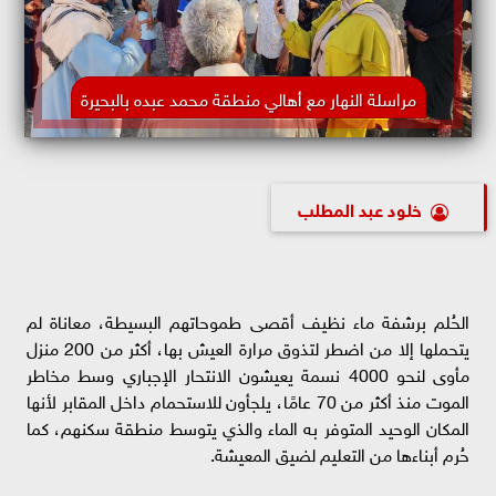
مراسلة النهار مع أهالي منطقة محمد عبده بالبحيرة
خلود عبد المطلب
الحُلم برشفة ماء نظيف أقصى طموحاتهم البسيطة، معاناة لم
يتحملها إلا من اضطر لتذوق مرارة العيش بها، أكثر من 200 منزل
مأوى لنحو 4000 نسمة يعيشون الانتحار الإجباري وسط مخاطر
الموت منذ أكثر من 70 عامًا، يلجأون للاستحمام داخل المقابر لأنها
المكان الوحيد المتوفر به الماء والذي يتوسط منطقة سكنهم، كما
حُرم أبناءها من التعليم لضيق المعيشة.