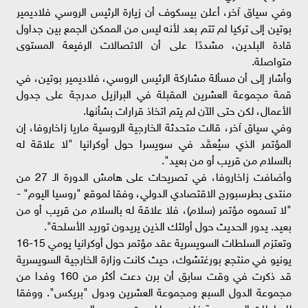
وفي سياق آخر، أعلن بيسكوف أن زيارة الرئيس الروسي فلاديمير
بوتين إلى تركيا لم تتم بعد لأنه ليس من الممكن الجمع بين جداول
قادة البلدين، مشددًا على أن الاتصالات الرفيعة المستوى
متواصلة.
وأشار إلى أن مسألة مشاركة الرئيس الروسي، فلاديمير بوتين، في
قمة مجموعة العشرين المقبلة في البرازيل مدرجة على جدول
الأعمال، لكن حتى الآن لم يتم اتخاذ قرارات بشأنها.
وفي سياق آخر، قالت متحدثة الخارجية الروسية ماريا زاخاروفا، إن
المؤتمر الذي سيُعقَد في سويسرا حول أوكرانيا "لا علاقة له
بالسلام من قريب أو من بعيد".
وأضافت زاخاروفا، في تصريحات على هامش الدورة الـ 27 من
منتدى بطرسبورج الاقتصادي الدولي، وفقا لموقع "روسيا اليوم" -
"لا تسموه مؤتمر (سلام)، فلا علاقة له بالسلام من قريب أو من
بعيد. يدور الحديث حول أولئك الذين يريدون توريد الأسلحة".
وتعتزم السلطات السويسرية عقد مؤتمر حول أوكرانيا يومي 15-16
يونيو في منتجع بورغتشوك، حيث كانت وزارة الخارجية السويسرية
قد ذكرت في وقت سابق أن برن دعت أكثر من 160 وفدا من
مجموعة الدول السبع ومجموعة العشرين ودول "بريكس". ووفقا
للسلطات السويسرية فإن روسيا ليست من بين المدعوين.