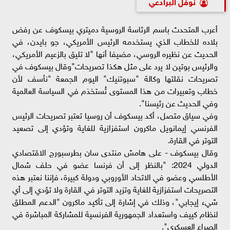
نوفل البرادعي
أعرب المتحدث باسم الرئاسة الروسية دميتري بيسكوف عن رفض
بلاده للخطاب الذي يستخدمه الرئيس الأمريكي، جو بايدن، في
الحديث عن نظيره الروسي، مضيفا أنها "لا تليق بالزعيم الأمريكي،
والرئيس بوتين لا يرد على مثل هكذا تصريحات"وقال بيسكوف في
تصريحات نقلتها وكالة "سبوتنيك" اليوم الجمعة "نأسف لأن
خطاب وتعبيرات من هذا المستوى تُستخدَم في السياسة العالمية
وفي الحديث عن رئيسنا".
وفي سياق متصل، أكد بيسكوف أن روسيا تعتبر تصريحات الرئيس
الفرنسي إيمانويل ماكرون استفزازية للغاية وتؤدي إلى تصعيد
التوتر في القارة.
وقال بيسكوف - على هامش منتدى سان بطرسبورج الاقتصادي
الدولي 2024: "بالنظر إلى أن فرنسا عضو في حلف شمال
الأطلسي وعضو في الاتحاد الأوروبي ودولة كبيرة، فإننا نعتبر هذه
التصريحات استفزازية للغاية وتزيد التوتر في القارة ولا تؤدي إلى أي
شيء إيجابي"، وذلك في إشارة إلى تأكيد ماكرون "الدعم المطلق
لنظام كييف واستعداد الجمهورية الفرنسية للمشاركة المباشرة في
الصراع العسكري".