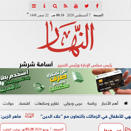
هـ
الجمعة
7 أغسطس 2026
08:16 صـ
22 صفر 1448
أسامة شرشر
رئيس مجلس الإدارة ورئيس التحرير
أهم الأخبار
رياضة
عربي ودولي
تقارير ومتابعات
اقتصاد
حوادث
في الزمالك بالتعاون مع ”علاء الدين”
ماهر الزين: 25 حافلة تُعيد 1250 سودانيًا ضمن الفوج الـ41.. والالتزام بوثائق السفر عزز انسيابية العودة الطوعية
عربي ودولي
الجمعة، 7 يونيو 2024
05:28 مـ
بتوقيت القاهرة