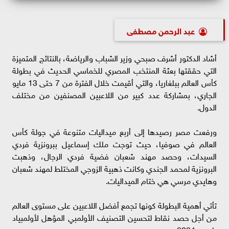
عبد الرحمن مصطفى
أشاد الدكتور أشرف صبحي وزير الشباب والرياضة، بالنتائج المتميزة
التي حققتها بعثة المنتخب المصري للخماسي الحديث في بطولة
كأس العالم ببلغاريا، والتي أقيمت خلال الفترة من 7 حتى 13 مايو
الجاري، بمشاركة عدد كبير من اللاعبين المصنفين من مختلف
الدول.
ورفعت مصر رصيدها إلى أربع ميداليات متنوعة في جولة كأس
العالم في صوفيا، حيث توجت ملك إسماعيل ببرونزية فردي
السيدات، وحصد مهند شعبان فضية فردي الرجال، وذهبت
البرونزية لمحمد الجندي وكانت ذهبية الزوجي المختلط لمهند شعبان
وهايدي مرسي هي ختام الميداليات.
تأتي أهمية البطولة كونها تجمع أفضل اللاعبين على مستوى العالم
من أجل حصد نقاط لتحسين التصنيف الأولمبي المؤهل لأولمبياد
باريس 2024.