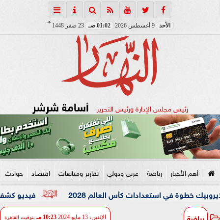
هـ
الأحد
9 أغسطس 2026
01:02 صـ
23 صفر 1448
أسامة شرشر
رئيس مجلس الإدارة ورئيس التحرير
أهم الأخبار
رياضة
عربي ودولي
تقارير ومتابعات
اقتصاد
حوادث
وة في استعدادات كأس العالم 2028
فيديو كشف المستور.. ضبط 3 عاطلين بحوزتهم «استروكس» وأسل
رياضة
الإثنين، 13 مايو 2024
10:23 مـ
بتوقيت القاهرة