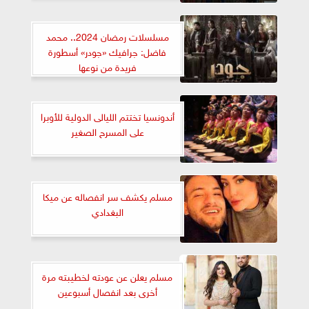
الثامنة من بدون سابق انذار
مسلسلات رمضان 2024.. محمد
فاضل: جرافيك «جودر» أسطورة
فريدة من نوعها
أندونسيا تختتم الليالى الدولية للأوبرا
على المسرح الصغير
مسلم يكشف سر انفصاله عن ميكا
البغدادي
مسلم يعلن عن عودته لخطيبته مرة
أخرى بعد انفصال أسبوعين