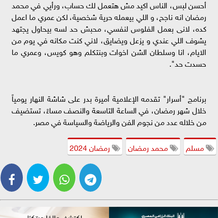
أحسن لبس، الناس اكيد مش هتعمل لك حساب، ورأيي في محمد
رمضان انه ناجح، و اللي بيعمله حرية شخصية، لكن عمري ما اعمل
كده، لانى بعمل الفلوس لنفسي، محبش حد لسه بيحاول يجتهد
يشوف اللي عندي و يزعل ويضايق، لاني كنت مكانه في يوم من
الايام، انا وسلطان الشن اخوات وبنتكلم وهو كويس، وعمري ما
حسدت حد".
برنامج "أسرار" تقدمه الإعلامية أميرة بدر على شاشة النهار يومياً
خلال شهر رمضان، في الساعة التاسعة والنصف مساءً، تستضيف
من خلاله عدد من نجوم الفن والرياضة والسياسة في مصر.
مسلم
محمد رمضان
رمضان 2024