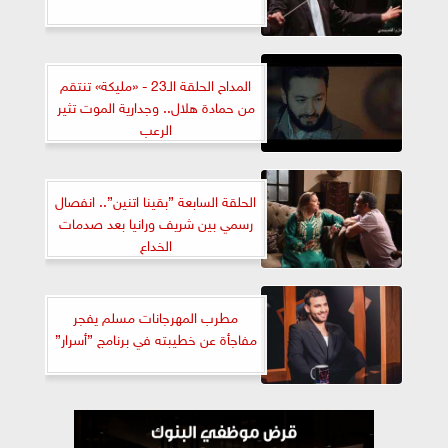
المداح الحلقة الـ23 - «مليكة» تنتقم
من حمادة هلال.. وجدارية الموت تثير
الرعب
الحلقة السابعة ”بقينا اتنين”.. انفصال
رسمي بين شريف ورانيا بعد صدمات
الخداع
مطرب المهرجانات مسلم يفجر
مفاجأة عن خطيبته في برنامج ”أسرار”