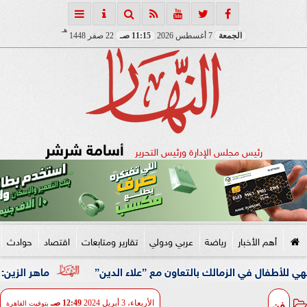
هـ
الجمعة
7 أغسطس 2026
11:15 صـ
22 صفر 1448
أسامة شرشر
رئيس مجلس الإدارة ورئيس التحرير
أهم الأخبار
رياضة
عربي ودولي
تقارير ومتابعات
اقتصاد
حوادث
ي الزمالك بالتعاون مع ”علاء الدين”
ماهر الزين: 25 حافلة تُعيد 1250 سودانيًا ضمن الفوج الـ41.. والالتزام بوثائق السفر عزز انسيابية العودة الطوعية
فن
الأربعاء، 3 أبريل 2024
12:49 صـ
بتوقيت القاهرة