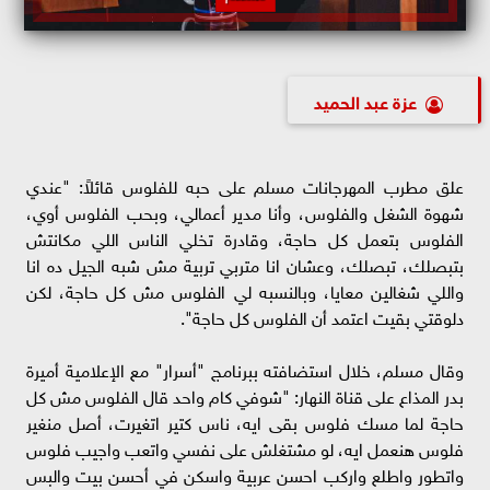
عزة عبد الحميد
علق مطرب المهرجانات مسلم على حبه للفلوس قائلاً: "عندي
شهوة الشغل والفلوس، وأنا مدير أعمالي، وبحب الفلوس أوي،
الفلوس بتعمل كل حاجة، وقادرة تخلي الناس اللي مكانتش
بتبصلك، تبصلك، وعشان انا متربي تربية مش شبه الجيل ده انا
واللي شغالين معايا، وبالنسبه لي الفلوس مش كل حاجة، لكن
دلوقتي بقيت اعتمد أن الفلوس كل حاجة".
وقال مسلم، خلال استضافته ببرنامج "أسرار" مع الإعلامية أميرة
بدر المذاع على قناة النهار: "شوفي كام واحد قال الفلوس مش كل
حاجة لما مسك فلوس بقى ايه، ناس كتير اتغيرت، أصل منغير
فلوس هنعمل ايه، لو مشتغلش على نفسي واتعب واجيب فلوس
واتطور واطلع واركب احسن عربية واسكن في أحسن بيت والبس