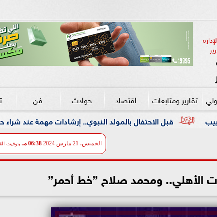
دارة 
ير
ولي
تقارير ومتابعات
اقتصاد
حوادث
فن
ث
احتفال بالمولد النبوي.. إرشادات مهمة عند شراء حلوى المولد
الخميس، 21 مارس 2024
06:38 مـ
بتوقيت الق
ريات الأهلي.. ومحمد صلاح ”خط أحمر”