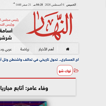
هـ
الخميس
6 أغسطس 2026
04:28 مـ
21 صفر 1448
رئيس مجلس الإ
ورئيس التحر
أسامة 
شرشر
أهم الأخبار
رياضة
عربي ود
ج العسكري.. تحول تاريخي في تحالف واشنطن وتل أبيب
قبل ال
توك شو
وفاء عامر: أتابع مبا