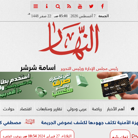
هـ
الجمعة
7 أغسطس 2026
05:01 صـ
22 صفر 1448
أسامة شرشر
رئيس مجلس الإدارة ورئيس التحرير
أهم الأخبار
رياضة
عربي ودولي
تقارير ومتابعات
اقتصاد
حوادث
نية تكثف جهودها لكشف غموض الجريمة
مصطفي كامل يعلن مغا
توك شو
الثلاثاء، 27 فبراير 2024
10:54 صـ
بتوقيت القاهرة