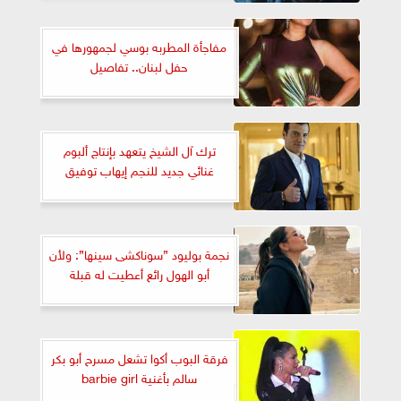
مفاجأة المطربه بوسي لجمهورها في
حفل لبنان.. تفاصيل
ترك آل الشيخ يتعهد بإنتاج ألبوم
غنائي جديد للنجم إيهاب توفيق
نجمة بوليود ”سوناكشى سينها”: ولأن
أبو الهول رائع أعطيت له قبلة
فرقة البوب أكوا تشعل مسرح أبو بكر
سالم بأغنية barbie girl