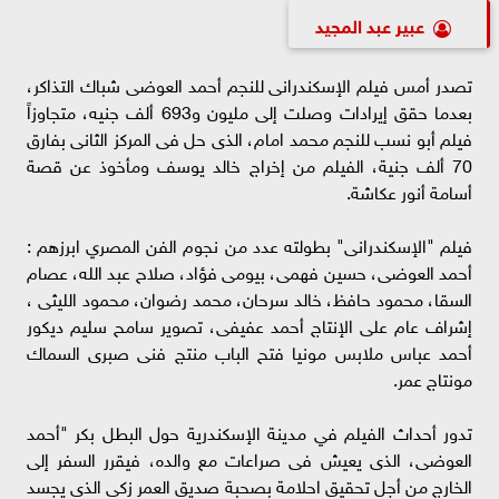
عبير عبد المجيد
تصدر أمس فيلم الإسكندرانى للنجم أحمد العوضى شباك التذاكر،
بعدما حقق إيرادات وصلت إلى مليون و693 ألف جنيه، متجاوزاً
فيلم أبو نسب للنجم محمد امام، الذى حل فى المركز الثانى بفارق
70 ألف جنية، الفيلم من إخراج خالد يوسف ومأخوذ عن قصة
أسامة أنور عكاشة.
فيلم "الإسكندرانى" بطولته عدد من نجوم الفن المصري ابرزهم :
أحمد العوضى، حسين فهمى، بيومى فؤاد، صلاح عبد الله، عصام
السقا، محمود حافظ، خالد سرحان، محمد رضوان، محمود الليثى ،
إشراف عام على الإنتاج أحمد عفيفى، تصوير سامح سليم ديكور
أحمد عباس ملابس مونيا فتح الباب منتج فنى صبرى السماك
مونتاج عمر.
تدور أحداث الفيلم في مدينة الإسكندرية حول البطل بكر "أحمد
العوضى، الذى يعيش فى صراعات مع والده، فيقرر السفر إلى
الخارج من أجل تحقيق احلامة بصحبة صديق العمر زكى الذى يجسد