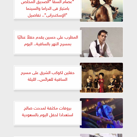
”عصام السقا ”الصديق المخلص
بامتياز فى الدراما والسينما
”الإسكندرانى”.. تفاصيل
المطرب علي حسين يقدم حفلاً غنائيًا
بمسرح النهر بالساقية.. اليوم
حفلين لكوكب الشرق على مسرح
الساقية للعرائس.. الليلة
بروفات مكثفة لمدحت صالح
استعدادا لحفل اليوم بالسعودية