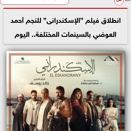
انطلاق فيلم ”الإسكندرانى” للنجم أحمد
العوضي بالسينمات المختلفة.. اليوم