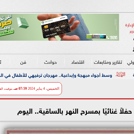
دارة 
ير
ولي
تقارير ومتابعات
اقتصاد
حوادث
فن
ث
مبهجة وإبداعية.. مهرجان ترفيهي للأطفال في الزمالك بالتعاون مع ”علا
الخميس، 4 يناير 2024
07:59 صـ
بتوقيت الق
ً غنائيًا بمسرح النهر بالساقية.. اليوم