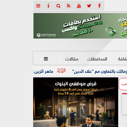
قافة
المحافظات
مقالات

ء الدين”
ماهر الزين: 25 حافلة تُعيد 1250 سودانيًا ضمن الفوج الـ41.. والالتزام بوثائق السفر عزز انسيابية العودة الطوعية
اهرة