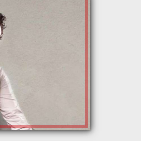
0:00% Buf
00:mute
Report a problem
Languag
Share
Vidverto Player