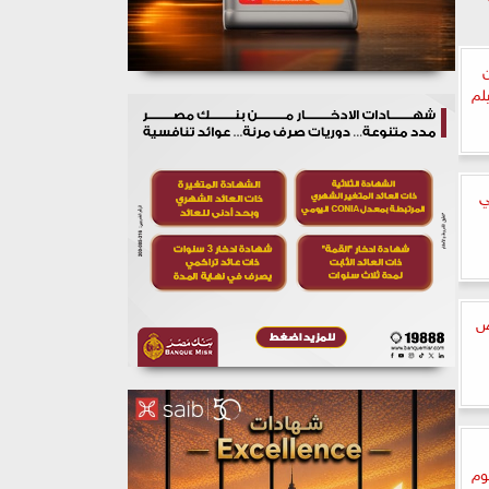
لم
ي
ص
وم