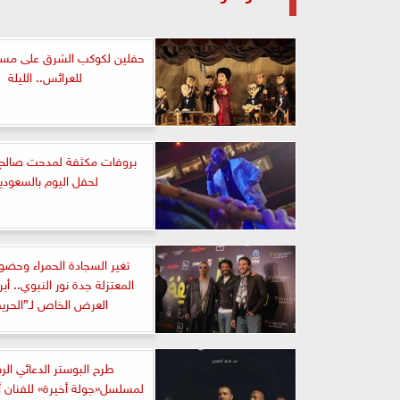
حفلين لكوكب الشرق على مسر
للعرائس.. الليلة
بروفات مكثفة لمدحت صالح 
لحفل اليوم بالسعودي
تغير السجادة الحمراء وحضور 
المعتزلة جدة نور النبوي.. أب
العرض الخاص لـ”الحري
طرح البوستر الدعائي ال
لمسلسل«جولة أخيرة» للفنان أ