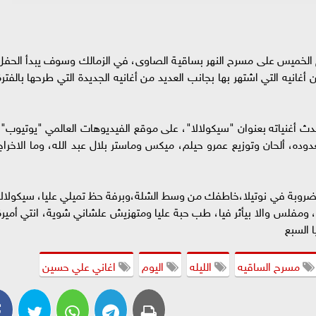
 الخميس على مسرح النهر بساقية الصاوى، في الزمالك وسوف يبدأ الحفل
يه التي اشتهر بها بجانب العديد من أغانيه الجديدة التي طرحها بالفترة
ث أغنياته بعنوان "سيكولالا"، على موقع الفيديوهات العالمي "يوتيوب"،
ده، ألحان وتوزيع عمرو حيلم، ميكس وماستر بلال عبد الله، وما الاخراج
مضروبة في نوتيلا،خاطفك من وسط الشلة،وبرفة حظ تميلي عليا، سيكولالا
 ومفلس والا بيأثر فيا، طب حبة عليا ومتهزيش علشاني شوية، انتي أميرة
 السبع
مسرح الساقيه
الليله
اليوم
اغاني علي حسين