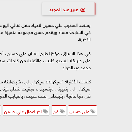
عبير عبد المجيد
يستعد المطرب علي حسين لاحياء حفل غنائي اليوم
في السابعة مساء ويقدم حسن مجموعة متميزة من أغان
الاخيرة.
في هذا السياق، مؤخرًا طرح الفنان علي حسين، أحد
على طريقة الفيديو كليب، والأغنية من كلمات سعدو
محمد عبدالجواد.
كلمات الأغنية: "سيكولالا سيكولي لي، شيكولاتة 
سيكولي لي بتجيبني وبتوديني، وبقيت بتطلع عيني،
في دنيا عافية، بتبهدلني بحب عجيب، ياعجايب الدنيا
على حسين
فن
اخر اعمال علي حسين