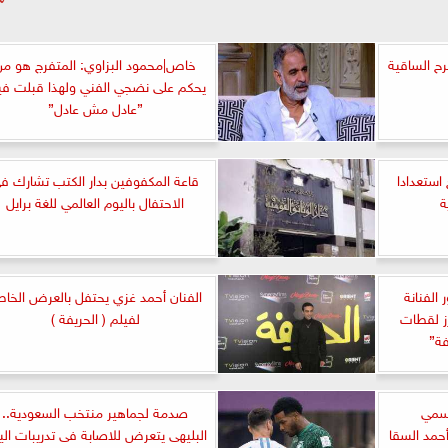
ح الساقية
خاص|محمود البزاوي: المتفرج هو من
يحكم على نضجي الفني ولهذا قبلت في
”عادل مش عادل”
استعدادا
قاعة المكفوفين بدار الكتب تشارك ف
ة
الاحتفال باليوم العالمي للغة برايل
الفنانة
الفنان أحمد غزي يحتفل بالعرض الخا
رز لقطات
لفيلم ( الحريفة )
فة”
رسمي
صدمة لجماهير منتخب السعودية..
حمد السقا
البليهى يتعرض للاصابة فى تدريبات الي