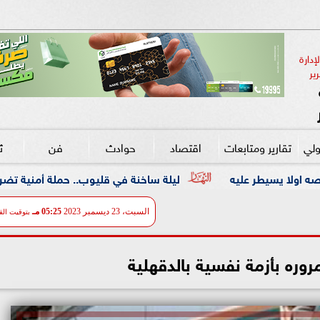
دارة 
ير
ولي
تقارير ومتابعات
اقتصاد
حوادث
فن
ث
ليلة ساخنة في قليوب.. حملة أمنية تضرب معاقل الخارجين عن
السبت، 23 ديسمبر 2023
05:25 مـ
بتوقيت الق
روره بأزمة نفسية بالدقهلية