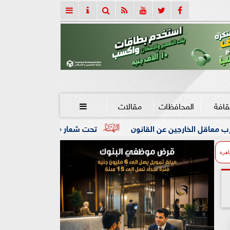
قافة
المحافظات
مقالات

 القانون
تحت شعار «خدمة بيوت الله شرف».. محافظ كفرالشيخ:
اهرة