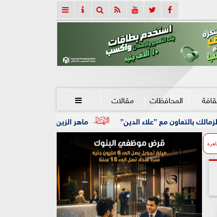
قافة
المحافظات
مقالات

ء الدين”
ماهر الزين: 25 حافلة تُعيد 1250 سودانيًا ضمن الفوج الـ41.. والالتزام بوثائق السفر عزز انسيابية العودة الطوعية
اهرة