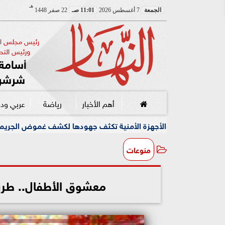
هـ
الجمعة
7 أغسطس 2026
11:01 صـ
22 صفر 1448
رئيس مجلس الإ
ورئيس التحر
أسامة 
شرشر
أهم الأخبار
رياضة
عربي ود
جهزة الأمنية تكثف جهودها لكشف غموض الجريمة
وسط أجواء 
منوعات
معشوق الأطفال.. طري