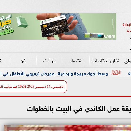
دارة 
ير
ولي
تقارير ومتابعات
اقتصاد
حوادث
فن
ث
مبهجة وإبداعية.. مهرجان ترفيهي للأطفال في الزمالك بالتعاون مع ”علا
الخميس، 14 ديسمبر 2023
10:52 صـ
بتوقيت الق
قة عمل الكاندي في البيت بالخطوات