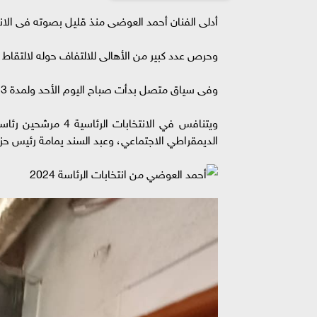
أدلى الفنان أحمد العوضى منذ قليل بصوته فى الان
وحرص عدد كبير من الأهالى للالتفاف حوله لالتقاط الص
وفى سياق متصل بدأت صباح اليوم الأحد ولمدة 3 أيام فعاليات الإدلاء بالأصوات فى الانتخابات الرئاسية 2024.
ويتنافس في الانتخا
الديمقراطي الاجتماعي، وعبد السند يمامة رئيس ح