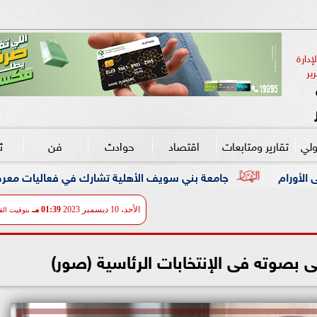
دارة 
ير
ولي
تقارير ومتابعات
اقتصاد
حوادث
فن
ث
سويف الأهلية تشارك في فعاليات معرض ”أخبار اليوم للتعليم العالي”
الأحد، 10 ديسمبر 2023
01:39 مـ
بتوقيت الق
ى بصوته فى الإنتخابات الرئاسية (صور)