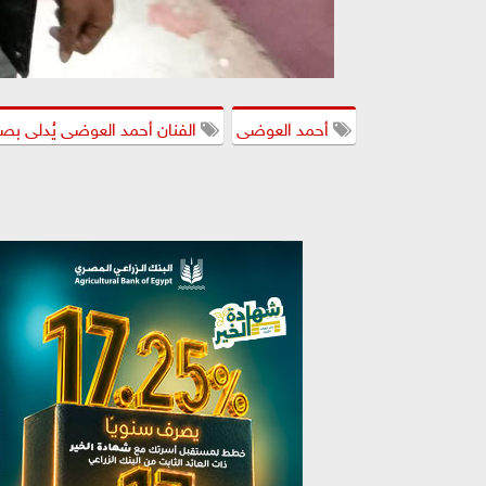
أحمد العوضى
الفنان أحمد العوضى يُدلى بصو