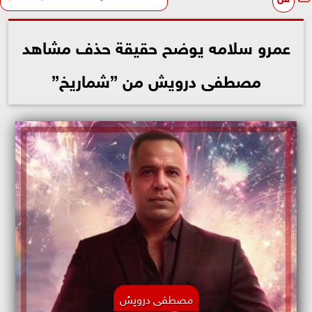
عمرو سلامه يوضح حقيقة حذف مشاهد
مصطفى درويش من ”شماريخ”
مصطفى درويش