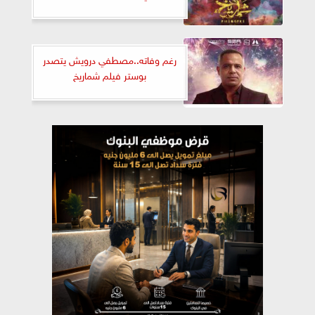
رغم وفاته..مصطفي درويش يتصدر
بوستر فيلم شماريخ