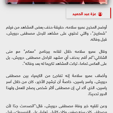
عزة عبد الحميد
أوضح المخرج عمرو سلامه، حقيقة حذف بعض المشاهد من فيلم
"شماريخ"، والتي تحتوي على مشاهد للرحل مصطفى درويش،
قبل وفاته.
وقال عمرو سلامه خلال لقاءه ببرنامج "معكم" مع منى
الشاذلي:"لم أقم بحذف أي مشهد للراحل مصطفى درويش، بل
على العكس تماما، تركت المشاهد تكريما له بعد وفاته".
وأضاف عمرو سلامة إنه تفاجئ من الكيمياء بين مصطفى
درويش، وآسر ياسين، خاصةً أن ترشيح الأخير، كان من خلال آسر
ياسين، الذي أكد لي إن مصطفى أكثر شخص يصلح للعمل ولهذا
الدور تحديدًا.
وعن تلقيه خبر وفاة مصطفى درويش، قال:"اتصدمت جدًا لأن
مصطفى كان سنه صغير، وكان كاتبلي تعليق على الفيسبوك، قبل