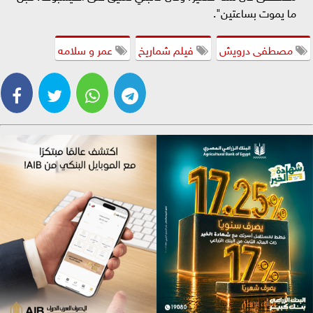
ما يموت بساعتين".
مصطفى درويش
فيلم شماريخ
عمر و سلامه