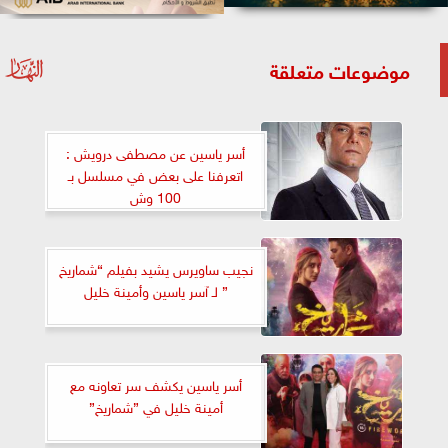
موضوعات متعلقة
أسر ياسين عن مصطفى درويش :
اتعرفنا على بعض في مسلسل بـ
100 وش
نجيب ساويرس يشيد بفيلم “شماريخ
” لـ آسر ياسين وأمينة خليل
أسر ياسين يكشف سر تعاونه مع
أمينة خليل في ”شماريخ”