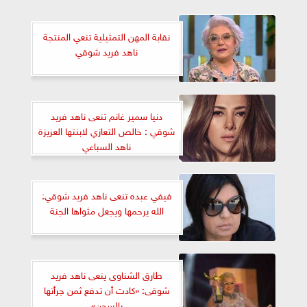
نقابة المهن التمثيلية تنعي المنتجة
ناهد فريد شوقي
دنيا سمير غانم تنعى ناهد فريد
شوقي : خالص التعازي لابنتها العزيزة
ناهد السباعي
فيفي عبده تنعى ناهد فريد شوقي:
الله يرحمها ويجعل مثواها الجنة
طارق الشناوى ينعى ناهد فريد
شوقى: «كادت أن تدفع ثمن جرأتها
بالسجن»