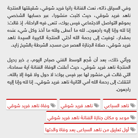
وفي السياق ذاته، نعت الفنانة رانيا فريد شوقي، شقيقتها المنتجة
ناهد فريد شوقي، حيث كتبت منشورا، عبر حسابها الشخصي
بموقع التواصل الاجتماعي فيس بوك، تنعى فيه الراحلة، إذ قالت:
إنا لله وإنا إليه راجعون.. لله ما أعطى ولله ما أخذ وكل شيء عنده
بمقدار، توفيت إلى رحمة الله أختي المنتجة الكبيرة السيدة ناهد
فريد شوقي، صلاة الجنازة العصر من مسجد الشرطة بالشيخ زايد.
ويأتي ذلك، بعد أن فُجع الوسط الفني صباح اليوم، بـ خبر رحيل
المنتجة ناهد فريد شوقي، حيث أعلنت الوفاة الفنانة آية سماحة،
التي قالت في منشور لها عبر فيس بوك: لا حول ولا قوة إلا بالله..
انتقلت إلى رحمة الله أمي الثانية ناهد فريد شوقي.. إنا لله وإنا إليه
راجعون.
ناهد السباعي
ناهد فريد شوقي
وفاة ناهد فريد شوقي
موعد و مكان جنازة الفنانة ناهد فريد شوقي
أول تعليق من ناهد السباعى بعد وفاة والدتها