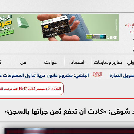
دارة 
ير
ولي
تقارير ومتابعات
اقتصاد
حوادث
فن
ث
البلشي: مشروع قانون حرية تداول المعلومات خطوة مهمة لمواجهة 
الثلاثاء، 5 ديسمبر 2023
10:47 صـ
بتوقيت الق
 شوقى: «كادت أن تدفع ثمن جرأتها بالسجن»