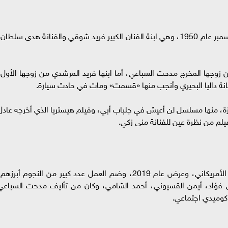
يُذكر أن المنتجة ناهد فريد شوقي ولدت يوم 25 ديسمبر عام 1950، وهي ابنة الفنان الكبير فريد شوقي والفنانة هدى سلطان
 زوجها المخرج مدحت السباعي، أما ابنها فريد المرشدي من زوجها الأول،
نانة داليا البحيري وأنجب منها «قسمت» ومات في حادث سيارة.
ة، منها مسلسل لن أعيش في جلباب أبي، وفيلم هيستريا الذي أخرجه عادل
وكان آخر أعمال ناهد فريد شوقي هو فيلم اللعبة الأمريكاني، وعرض عام 2019، وضم العمل عدد كبير من النجوم أبرزه
فؤاد، أيمن القسيوني، أحمد الشامي، وكان من تأليف مدحت السباعي
كوميدي اجتماعي.