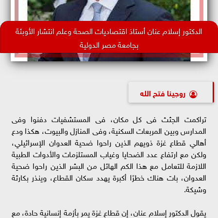
الدكتور إسلام عنان أستاذ اقتصاديات الصحة وعلم انتشار الأوبئة
بجامعة مصر الدولية
روچينا فتح الله
تراكمت الجثث فى كل مكان، فى المستشفيات دفنوا وفى
المدارس وبين المربعات السكنية، وفى المنازل والبيوت، هكذا ودع
أهالي قطاع غزة ذويهم الذين راحوا ضحية العدوان الإسرائيلي،
ولكن مع ارتفاع عدد الضحايا وغياب المستلزمات والأدوات الطبية
اللازمة للتعامل مع هذا الكم الهائل من البشر الذين راحوا ضحية
العدوان، بات هناك خطرًا أكبرة يهدد سكان القطاع، وينذر بكارثة
وشيكة.
يقول الدكتور إسلام عنان، إن قطاع غزة يمر بأزمة إنسانية حادة، مع