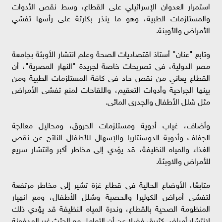
استمرار العدوان الإسرائيلي على القطاع، وسط نقص الأدوات
والمستلزمات الطبية، وهو ما ينذر بكارثة على رأسها تفشي
الأمراض والأوبئة.
وتابع "عنان" أستاذ اقتصاديات الصحة وعلم انتشار الأوبئة بجامعة
مصر الدولية، فى تصريحات خاصة لجريدة "النهار المصرية"، أن
القطاع يعاني من نقص حاد فى كافة المستلزمات الطبية ومن
بينها الجراحية وأدوات التعقيم، واللقاحات لمنع تفشى الأمراض
مثل شلل الأطفال والجدرى المائى.
وأضاف، غياب أدوية ومستلزمات الحروق، ومحاليل معالجة
الجفاف وأدوية الدوسنتاريا والإسهال للأطفال الناتج عن نقص
الغذاء والمياه النظيفة، قد يؤدي إلى مخاطر أكبر وانتشار سريع
للأمراض والاوبئة.
متابعًا، الأوضاع الحالية فى قطاع غزة تشير إلى مخاطر مرتفعة
لتفشى أمراض الكوليرا والحصبة وشلل الأطفال، ومع انهيار
المنظومة الصحية بالقطاع، وندرة المياه النظيفة قد يؤدي ذلك
لانتشار أمراض كثيرة، فضلا عن أن التعامل مع الجثث غير المدفونة