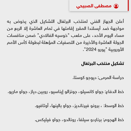
مصطفى الصبيحي
أعلن الجهاز الفني لمنتخب البرتغال التشكيل الذي يخوض به
مواجهة ضد أيسلندا المقرر إقامتها في تمام العاشرة إلا الربع من
مساء اليوم الأحد، على ملعب "خوسيه الفالادي" ضمن منافسات
الجولة العاشرة والأخيرة من التصفيات المؤهلة لبطولة كأس الأمم
الأوروبية "يورو 2024".
تشكيل منتخب البرتغال
حراسة المرمى: ديوجو كوستا.
خط الدفاع: جواو كانسيلو، جونزالو إيناسيو، روبين دياز، جواو ماريو.
خط الوسط: ، برونو فيرنانديز، جواو بالينها، أوتافيو.
خط الهجوم: برناردو سيلفا، رونالدو، جواو فيليكس.