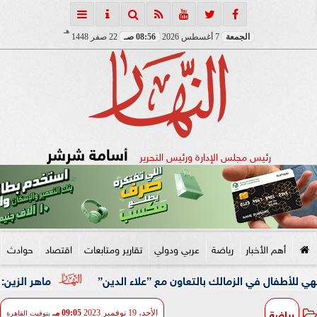
هـ
الجمعة
7 أغسطس 2026
08:56 صـ
22 صفر 1448
أسامة شرشر
رئيس مجلس الإدارة ورئيس التحرير
أهم الأخبار
رياضة
عربي ودولي
تقارير ومتابعات
اقتصاد
حوادث
ي الزمالك بالتعاون مع ”علاء الدين”
ماهر الزين: 25 حافلة تُعيد 1250 سودانيًا ضمن الفوج الـ41.. والالتزام بوثائق السفر عزز انسيابية العودة الطوعية
رياضة
الأحد، 19 نوفمبر 2023
09:05 مـ
بتوقيت القاهرة