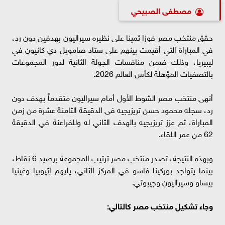
مصطفى الصبيحي
حقق منتخب مصر فوزا ثمينا على نظيره سيراليون بهدفين دون رد،
في المباراة التي أقيمت بينهم على ستاد صامويل دي كانيون في
ليبيريا، وذلك ضمن منافسات الجولة الثانية لدور المجموعات
بالتصفيات المؤهلة لكأس العالم 2026.
أنهى منتخب مصر الشوط الأول أمام سيراليون متقدماً بهدف دون
رد، سجله محمود حسن تريزيجيه فى الدقيقة الثامنة عشرة من زمن
المباراة، ثم عزز تريزيجيه بالهدف الثاني له وللفراعنة في الدقيقة
62 من عمر اللقاء.
وبهذه النتيجة، تصدر منتخب مصر ترتيب المجموعة برصيد 6 نقاط،
بينما يتواجد بوركينا فاسو في المركز الثاني، يليهم إثيوبيا وغينيا
بيساو وسيراليون وجيبوتي.
وجاء تشكيل منتخب مصر كالتالي: