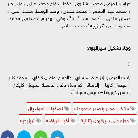
حراسة المرمى محمد الشناوى، وخط الدفاع محمد هانى ، على جبر
، محمد عبد المنعم ، محمد حمدى، وخط الوسط محمد الننى ،
حمدى فتحى ، أحمد سيد " زيز"، وفي الهجوم مصطفى محمد،
محمود حسن "تريزيجه"، محمد صلاح.
وجاء تشكيل سيراليون:
ح
راسة المرمى: إبراهيم سيساي، والدفاع: عثمان كاكاي – محمد كابيا
– عبدول كابيا – إلوساني كوروما، وفي الوسط: سليمان كايكاي –
الحسن كوروما – تايرس فورناه".
منتخب مصر يتصدر مجموعته
تصفيات المونديال
فوزه على سيراليون بثنائية
أخبار الرياضة
تريزيجيه