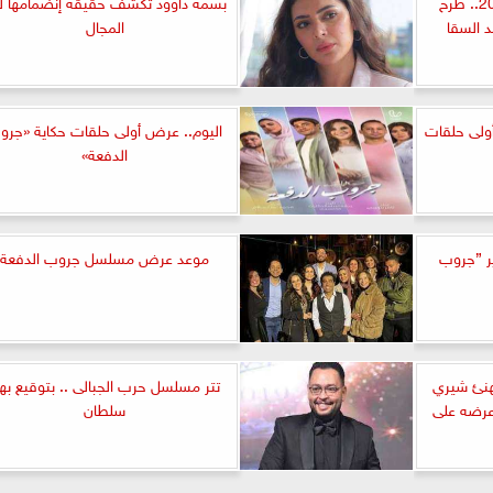
دراما مسلسلات رمضان 2023.. طرح
بسمة داوود تكشف حقيقة إنضمامها لبا
 السقا
المجال
ولى حلقات
اليوم.. عرض أولى حلقات حكاية «جرو
الدفعة»
ر ”جروب
موعد عرض مسلسل جروب الدفعة
هنئ شيري
تتر مسلسل حرب الجبالى .. بتوقيع بها
عرضه على
سلطان