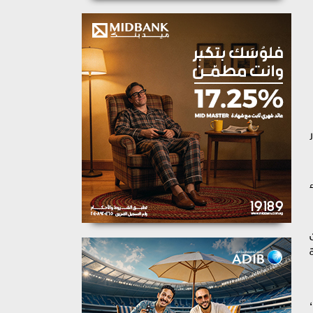
ء
نة الشابة بسمة داود ،بدأت مشوارها الفنى فى مسلسل ملوك الجدعنة والذى نافست به فى موسم رمضان 2021،