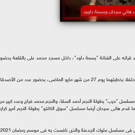
 هاني سرحان وبسمة داوود
 قرانه على الفنانة "بسمة داود"، داخل مسجد محمد على بالقلعة بحضور
وكان السيناريست هانى سرحان وبسمة داوود قد احتفلا بخطبتهما يوم 27 من شهر مايو الماضى، بحضور عدد من الأصدقا
ن مسلسل "حرب" بطولة النجم أحمد السقا، والنجم محمد فراج وعدد كبير من
 كما قدم هانى سرحان أيضا مسلسل "سوق الكانتو" بطولة النجم أمير كرارة
أما الفنا