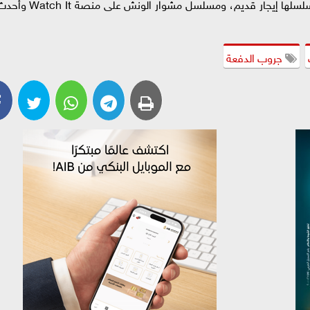
ونالت بسمة داود ردود أفعال إيجابية بعد عرض مسلسلها إيجار قديم، ومسلسل مشوار الونش على منصة It
جروب الدفعة