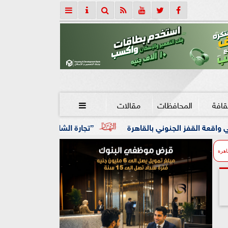
قافة
المحافظات
مقالات

بالقاهرة
”تجارة الشابو وحيازة الخرطوش” تقود شقيقين إلي ا
اهرة