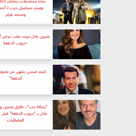
بوستر مسلسل حرب لـ أحمد
ومحمد فراج
شيرى عادل تريند عقب عرض أ
«جروب الدفعة
كريم صبحي ينتهي من تصوي
الدفعة”
”رسالة حب”.. طارق صبري ي
عادل بـ ”جروب الدفعة” قبل 
الفضائيات