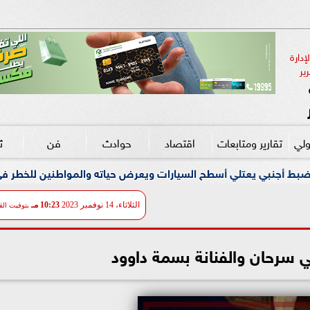
دارة 
ير
ولي
تقارير ومتابعات
اقتصاد
حوادث
فن
ث
ح السيارات ويعرض حياته والمواطنين للخطر في واقعة القفز الجنوني 
الثلاثاء، 14 نوفمبر 2023
10:23 مـ
بتوقيت الق
 سرحان والفنانة بسمة داوود