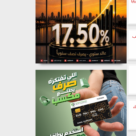
با
ب
ء