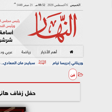
هـ
الخميس
6 أغسطس 2026
08:52 مـ
21 صفر 1448
رئيس مجلس الإ
ورئيس التحر
أسامة 
شرشر
أهم الأخبار
رياضة
عربي ود
ني إدريسا تيام
سبايدر مان المعادي.. ضبط أجنبي يعتلي أسط
فن
حفل زفاف هاني