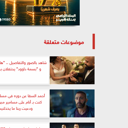
موضوعات متعلقة
شاهد بالصور والتفاصيل .. ”ه
و ”بسمة داوود” يحتفلان ب
أحمد السقا عن دوره في مس
كنت بـ أنام على مسامير مبر
ودعيت ربنا ما يخذلن