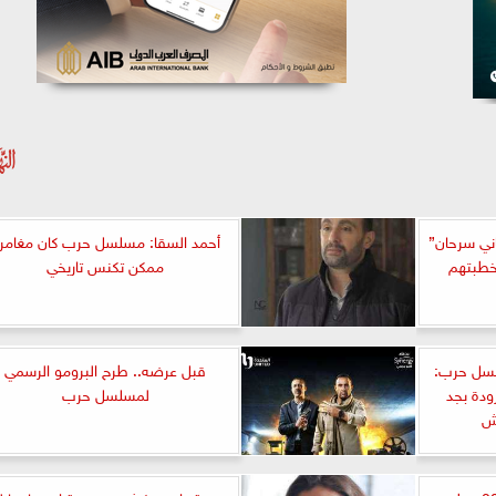
اني سرحان”
أحمد السقا: مسلسل حرب كان مغامر
خطبتهم
ممكن تكنس تاريخي
لسل حرب:
قبل عرضه.. طرح البرومو الرسمي
ودة بجد
لمسلسل حرب
يش