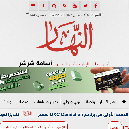
هـ
السبت
8 أغسطس 2026
09:12 مـ
23 صفر 1448
أسامة شرشر
رئيس مجلس الإدارة ورئيس التحرير
أهم الأخبار
رياضة
عربي ودولي
تقارير ومتابعات
اقتصاد
حوادث
DXC Dandeli بمصر
تقديرًا لجهوه في تطوي
رياضة
الإثنين، 30 أكتوبر 2023
06:24 مـ
بتوقيت القاهرة