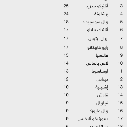
3
أتلتيكو مدريد
25
4
برشلونة
24
5
ريال سوسييداد
18
6
أتلتيك بيلباو
17
7
ريال بيتيس
17
8
رايو فاييكانو
17
9
فالنسيا
15
10
لاس بالماس
14
11
أوساسونا
13
12
خيتافي
12
13
إشبيلية
10
14
قادش
10
15
فياريال
9
16
ريال مايوركا
9
17
ديبورتيفو ألافيس
9
18
سيلتا فيجو
6