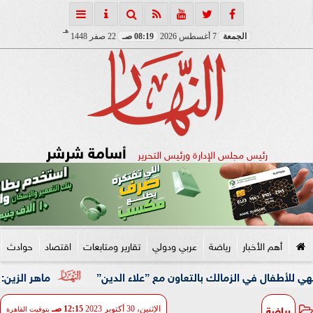
هـ
الجمعة
7 أغسطس 2026
08:19 صـ
22 صفر 1448
أسامة شرشر
رئيس مجلس الإدارة ورئيس التحرير
أهم الأخبار
رياضة
عربي ودولي
تقارير ومتابعات
اقتصاد
حوادث
ي الزمالك بالتعاون مع ”علاء الدين”
ماهر الزين: 25 حافلة تُعيد 1250 سودانيًا ضمن الفوج الـ41.. والالتزام بوثائق السفر عزز انسيابية العودة الطوعية
رياضة
الإثنين، 30 أكتوبر 2023
12:15 صـ
بتوقيت القاهرة