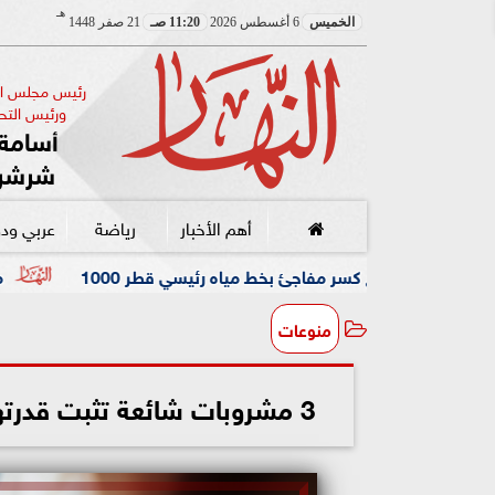
هـ
الخميس
6 أغسطس 2026
11:20 صـ
21 صفر 1448
رئيس مجلس الإ
ورئيس التحر
أسامة 
شرشر
أهم الأخبار
رياضة
عربي ود
سر مفاجئ بخط مياه رئيسي قطر 1000
مصر إيطاليا العقارية تطلق «Amare Seafront Villas» في «سولاري» وتعلن 
منوعات
3 مشروبات شائعة تثبت قدرتها علميا على خفض مستويات السكر في الدم