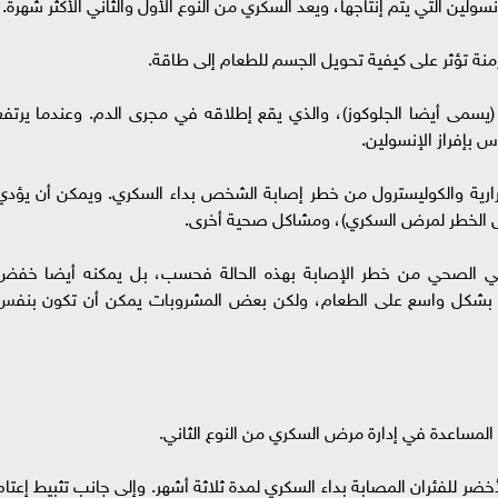
ولين التي يتم إنتاجها، ويعد السكري من النوع الأول والثاني الأكثر شهرة.
منة تؤثر على كيفية تحويل الجسم للطعام إلى طاقة.
يسمى أيضا الجلوكوز)، والذي يقع إطلاقه في مجرى الدم. وعندما يرتفع
س بإفراز الإنسولين.
لحرارية والكوليسترول من خطر إصابة الشخص بداء السكري. ويمكن أن يؤدي
مل الخطر لمرض السكري)، ومشاكل صحية أخرى.
ذائي الصحي من خطر الإصابة بهذه الحالة فحسب، بل يمكنه أيضا خفض
يز بشكل واسع على الطعام، ولكن بعض المشروبات يمكن أن تكون بنفس
المساعدة في إدارة مرض السكري من النوع الثاني.
ضر للفئران المصابة بداء السكري لمدة ثلاثة أشهر. وإلى جانب تثبيط إعتام