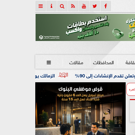
قافة
المحافظات
مقالات

الزمالك يواصل استعداداته للموسم الجديد.. تدري
اهرة