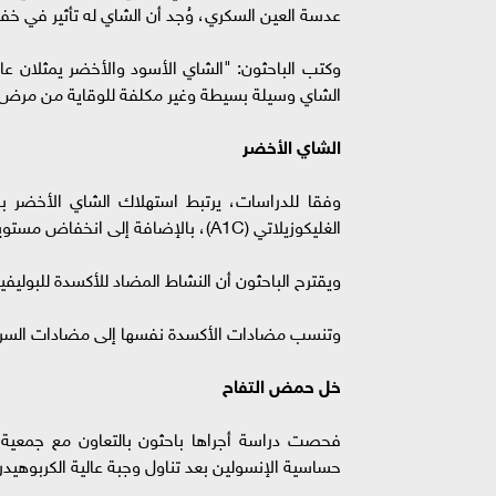
عدسة العين السكري، وُجد أن الشاي له تأثير في خ
وكتب الباحثون: "الشاي الأسود والأخضر يمثلان ع
الشاي وسيلة بسيطة وغير مكلفة للوقاية من مرض 
الشاي الأخضر
وفقا للدراسات، يرتبط استهلاك الشاي الأخضر با
الغليكوزيلاتي (A1C)، بالإضافة إلى انخفاض مستويات الإنسولين أثناء الصيام، والتي تعد مقياسا لصحة مرض السكري.
ويقترح الباحثون أن النشاط المضاد للأكسدة للبوليف
وتنسب مضادات الأكسدة نفسها إلى مضادات السرطا
خل حمض التفاح
حساسية الإنسولين بعد تناول وجبة عالية الكربوهيدر