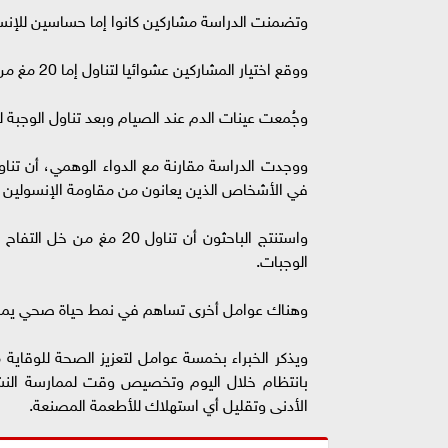
وتضمنت الدراسة مشاركين كانوا إما حساسين للإنسول
ووقع اختيار المشاركين عشوائيا لتناول إما 20 مغ من خل التفاح أو مشروب وهمي بعد الوجبة.
وجُمعت عينات الدم عند الصيام وبعد تناول الوجبة لمدة 30 و60 دقيقة لتحليل الجلوكوز وال
ووجدت الدراسة مقارنة مع الدواء الوهمي، أن تناو
في الأشخاص الذين يعانون من مقاومة الإنسولين وح
الوجبات.
وهناك عوامل أخرى تساهم في نمط حياة صحي يمكن
ويذكر الخبراء بخمسة عوامل لتعزيز الصحة للوقاي
بانتظام خلال اليوم وتخصيص وقت لممارسة النشاط
الأدنى وتقليل أي استهلاك للأطعمة المصنعة.