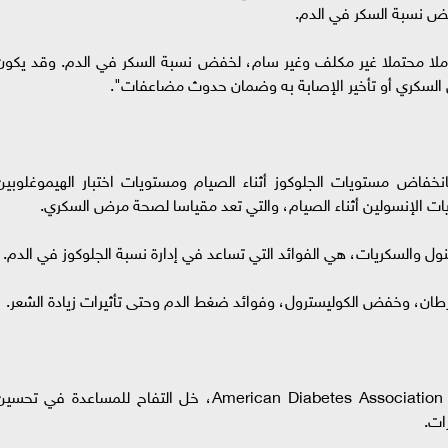
فض نسبة السكر في الدم.
املا محتملا غير مكلف وغير سام، لخفض نسبة السكر في الدم. وقد يكون
السكري أو تأخير الإصابة به وضمان حدوث مضاعفات".
نخفاض مستويات الجلوكوز أثناء الصيام ومستويات اختبار الهيموغلوبين
ينول والسكريات، هي الفوائد التي تساعد في إدارة نسبة الجلوكوز في الدم.
ن، وخفض الكوليسترول، وفوائد ضغط الدم وحتى تأثيرات زيادة الشعر.
فحصت دراسة أجراها باحثون بالتعاون مع جمعية American Diabetes Association، خل التفاح للمساعدة في تحس
ات.