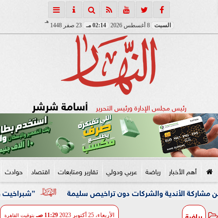
هـ
السبت
8 أغسطس 2026
02:14 مـ
23 صفر 1448
أسامة شرشر
رئيس مجلس الإدارة ورئيس التحرير
أهم الأخبار
رياضة
عربي ودولي
تقارير ومتابعات
اقتصاد
حوادث
لأندية والشركات دون تراخيص سليمة
”شبراخيت وبدر” ضمن أفضل 10 وحدات محلية على مستوى الجمهورية بالدورة الخامسة لجائزة 
رياضة
الأربعاء، 25 أكتوبر 2023
11:29 صـ
بتوقيت القاهرة