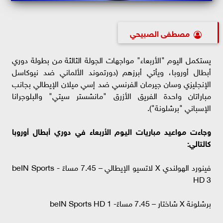
مصطفى الصبيحي
يستكمل اليوم "الأربعاء" مواجهات الجولة الثالثة من بطولة دوري
أبطال أوروبا، ويأتي أبرزهم (دورتموند الألماني ضد نيوكاسل
الإنجليزي وسان جيرمان الفرنسي ضد إسي ميلان الإيطالي بجانب
مباراتان واحدة الفريق الأزرق "مانشستر سيتي" والبلوجرانا
الإسباني "برشلونة").
وجاءت مواعيد مباريات اليوم الأربعاء في دوري أبطال أوروبا
كالتالي:
فينورد الهولندي X لاتسيو الإيطالي – 7.45 مساءً - beIN Sports
HD 3
برشلونة X شاختار – 7.45 مساءً- beIN Sports HD 1