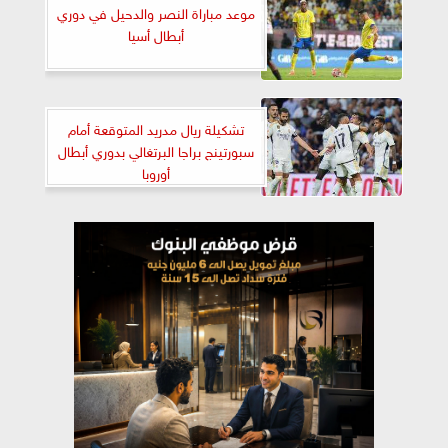
موعد مباراة النصر والدحيل في دوري
أبطال أسيا
تشكيلة ريال مدريد المتوقعة أمام
سبورتينج براجا البرتغالي بدوري أبطال
أوروبا