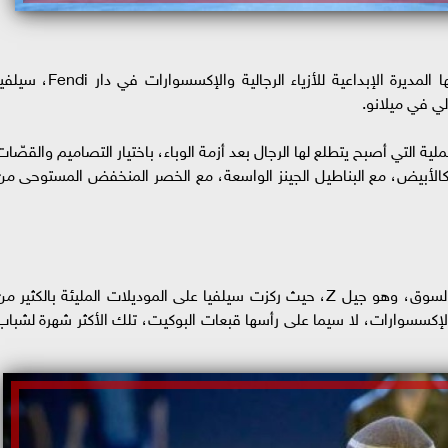
مجموعة مليئة بالكثير من الحماس والتنوّع أطلقتها المديرة الإبداعية للأزياء الرجالية والإكسسوارات في دار di
لي في ميلانو.
 التي أصبح يتطلع لها الرجال بعد أزمة الوباء، باختيار التصاميم والقصّات
كالأبيض، مع البناطيل الجينز الواسعة، مع الخصر المنخفض المستوحى من
تعرف سيلفيا فيندي القوة التي تسيطر حالياً على السوق، وهو جيل Z، حيث ركزت سيلفيا على الموديلات المليئة بالكثير م
لإكسسوارات، لا سيما على رأسها قبعات البوكيت، تلك الأكثر شهرة لشباب