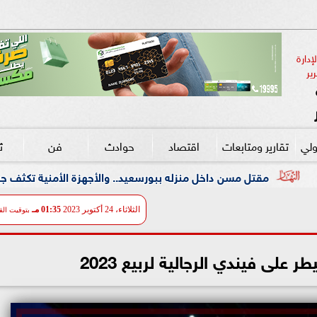
دارة 
ير
ولي
تقارير ومتابعات
اقتصاد
حوادث
فن
ث
له ببورسعيد.. والأجهزة الأمنية تكثف جهودها لكشف غموض الجريمة
الثلاثاء، 24 أكتوبر 2023
01:35 مـ
بتوقيت الق
 على فيندي الرجالية لربيع 2023