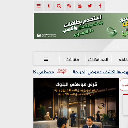
قافة
المحافظات
مقالات

مصطفي كامل يعلن مغادرة مقعد ”نقيب الموسيقيين” نهائياً:
اهرة