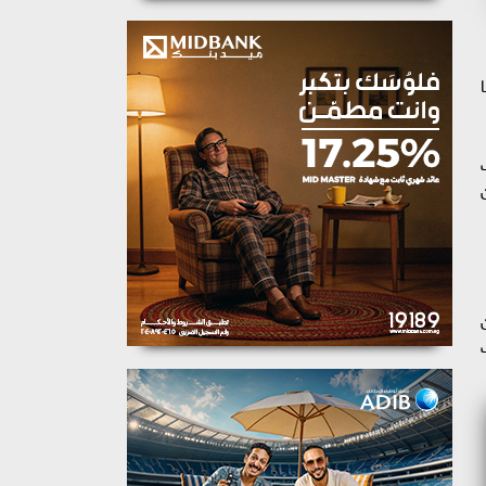
Fen، سيلفيا
ن