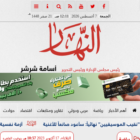
هـ
الجمعة
7 أغسطس 2026
12:11 صـ
21 صفر 1448
أسامة شرشر
رئيس مجلس الإدارة ورئيس التحرير
أهم الأخبار
رياضة
عربي ودولي
تقارير ومتابعات
اقتصاد
حوادث
يين” نهائياً: سأعود صانعاً للأغنية
أزمة نفسية وظروف قا
رياضة
الثلاثاء، 17 أكتوبر 2023
10:57 مـ
بتوقيت القاهرة