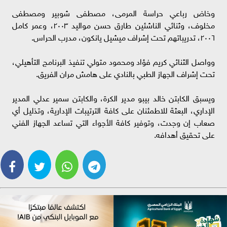
وخاض رباعي حراسة المرمى، مصطفى شوبير ومصطفى
مخلوف، وثنائي الناشئين طارق حسن مواليد ٢٠٠٣، وعمر كامل
٢٠٠٦، تدريباتهم تحت إشراف ميشيل يانكون، مدرب الحراس.
وواصل الثنائي كريم فؤاد ومحمود متولي تنفيذ البرنامج التأهيلي،
تحت إشراف الجهاز الطبي بالنادي على هامش مران الفريق.
ويسبق الكابتن خالد بيبو مدير الكرة، والكابتن سمير عدلي المدير
الإداري، البعثة للاطمئنان على كافة الترتيبات الإدارية، وتذليل أي
صعاب إن وجدت، وتوفير كافة الأجواء التي تساعد الجهاز الفني
على تحقيق أهدافه.