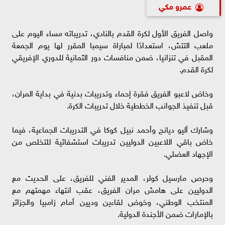
عمرو مكي
واصل الفريق الأول لكرة القدم بالنادي، تدريباته مساء اليوم على
ملعب التتش، استعدادًا لمباراة سيمبا المقرر لها يوم الجمعة
المقبل في تنزانيا، ضمن منافسات دور الثمانية للدوري الإفريقي
لكرة القدم.
وخاض لاعبو الفريق فقرة إحماء وتدريبات بدنية في بداية المران،
قبل تنفيذ الجوانب الخططية خلال تدريبات الكرة.
وشارك أليو ديانج وأحمد نبيل كوكا في التدريبات الجماعية، فيما
خاض باقي اللاعبين الدوليين تدريبات استشفائية للتخلص من
الإجهاد العضلي.
وحرص مارسيل كولر، المدير الفني للفريق، على الحديث مع
الدوليين على هامش مران الفريق، عقب انتهاء مهمتهم مع
المنتخب الوطني، وخوض لقاءين وديين أمام زامبيا والجزائر
بالإمارات ضمن الأجندة الدولية.