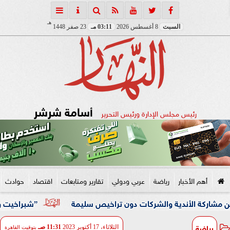
هـ
السبت
8 أغسطس 2026
03:11 مـ
23 صفر 1448
أسامة شرشر
رئيس مجلس الإدارة ورئيس التحرير
أهم الأخبار
رياضة
عربي ودولي
تقارير ومتابعات
اقتصاد
حوادث
الأندية والشركات دون تراخيص سليمة
”شبراخيت وبدر” ضمن أفضل 10 وحدات محلية على مستوى الجمهورية بالدورة الخامسة لجائ
رياضة
الثلاثاء، 17 أكتوبر 2023
11:31 صـ
بتوقيت القاهرة