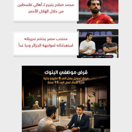
محمد صلاح يتبرع لـ أهالي فلسطين
من خلال الهلال الأحمر
منتخب مصر يختتم تدريباته
استعداداته لمواجهة الجزائر وديا غداً