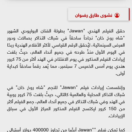
نشوى طارق رضوان
حقق الفيلم الهندي "Jawan" بطولة الفنان البوليودي الشهير
"شاه روخ خان" نجاحاً ساحقاً في شباك التذاكر بصالات ودور
العرض السينمائية، ليُحقق الرقم القياسي لأكثر الأفلام الهندية ربحًا
في اليوم الأول منذُ طرحه في جميع أنحاء العالم، حيثُ بلغت
إيرادات الفيلم المذكور في يوم الافتتاح في الهند أكثر من 75 كرور
هندي يوم أمس الخميس 7 سپتمبر، مما يُعد رقماً ساحقاً كبداية
أولى.
وإنقسمت إيرادات فيلم "Jawan" للنجم "شاه روخ خان" في
شباك التذاكر المحلية والعالمية كالتالي، حيثُ بلغت 75 كرور روبية
في الهند وفي شباك التذاكر في جميع أنحاء العالم، جمع الفيلم أكثر
من 150 كرور ليكتسح الفيلم المذكور المركز الأول في سباق
الإيرادات.
كما تمكن فيلم ""Jawan أيضًا من تجاوز 400000 دولار أسترالي