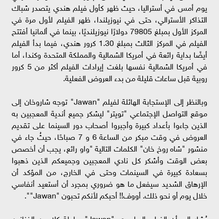
يوم أمس في أستراليا، حيث ظهر كأول فيلم هندي يتصدر شباك
التذاكر الأسترالي، حتى في نيوزيلندا، ظهر الفيلم لأول مرة في
المركز الأول بمبلغ 79805 دولارًا نيوزيلنديًا، بينما في ألمانيا أفتتح
الفيلم في المركز الثالث بمبلغ 1.30 كرور هندي، فيما بدأ الفيلم
أيضًا بداية رائعة في أمريكا الشمالية والمملكة المتحدة وكندا، أما
في أمريكا الشمالية نفسها بلغت إيرادات الفيلم أكثر من 5 كرور
روبية قبل ساعات قليلة من بدء العروض الفعلية.
وبالنظر إلى الإستجابة الهائلة لفيلم "Jawan" توجه شاروخان إلى
موقع التواصل الإجتماعي "تويتر" ليشكر جميع أندية المعجبين به
الذين جاءوا بأعداد كبيرة وأجبروا أصحاب دور السينما على تقديم
العروض في وقت مبكر من الساعة 6 و 7 صباحًا، حيثُ جاء في
منشور "شاه روخ خان" الكلمات التالية "واو رائع، يجب أن أخصص
بعض الوقت وأشكر كل نادي المعجبين وجميعكم الذين ذهبوا
بسعادة كبيرة في السينمات وحتى في الخارج، من المؤكد أن
الإرهاق الشديد سيفعل ما هو ضروري بمجرد أن أستعيد أنفاسي
خلال يوم أو نحو ذلك. أووف!! أحبكم لأنكم تحبون "Jawan"".
يُشار إلى أن الفيلم البوليودي "Jawan" بطولة كلا من الفنانين