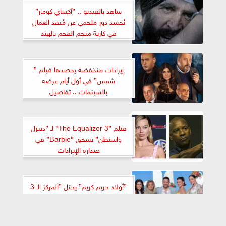
شاهد بالڤيديو .. ”آكشاي كومار”
يُجسد دور ملحمي عن مُنقذ العمال
في كارثة منجم الفحم بالهند
إيرادات منخفضة يحصدها فيلم ”
شمس” في أول أيام عرضه
بالسينمات .. تفاصيل
فيلم ”The Equalizer 3” لـ ”دينزل
واشنطن” يسحق ”Barbie” في
صدارة الإيرادات
”أولاد حريم كريم” يحتل ”المركز الـ 3
بقائمة الإيرادات اليومية بالسينمات
المتعددة