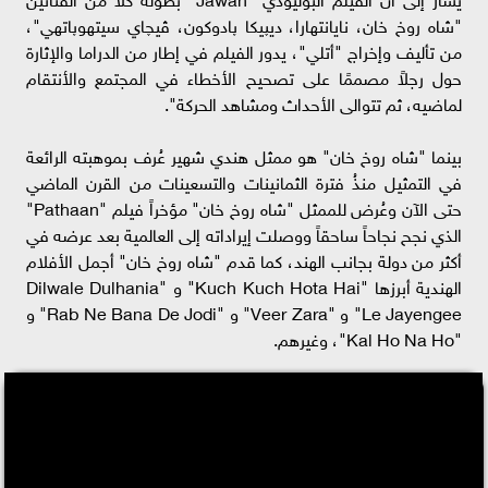
"شاه روخ خان، نايانتهارا، ديپيكا پادوكون، ڤيچاي سيتهوپاتهي"،
من تأليف وإخراج "أتلي"، يدور الفيلم في إطار من الدراما والإثارة
حول رجلاً مصممًا على تصحيح الأخطاء في المجتمع والأنتقام
لماضيه، ثم تتوالى الأحداث ومشاهد الحركة".
بينما "شاه روخ خان" هو ممثل هندي شهير عُرف بموهبته الرائعة
في التمثيل منذُ فترة الثمانينات والتسعينات من القرن الماضي
حتى الآن وعُرض للممثل "شاه روخ خان" مؤخراً فيلم "Pathaan"
الذي نجح نجاحاً ساحقاً ووصلت إيراداته إلى العالمية بعد عرضه في
أكثر من دولة بجانب الهند، كما قدم "شاه روخ خان" أجمل الأفلام
الهندية أبرزها "Kuch Kuch Hota Hai" و "Dilwale Dulhania
Le Jayengee" و "Veer Zara" و "Rab Ne Bana De Jodi" و
"Kal Ho Na Ho"، وغيرهم.