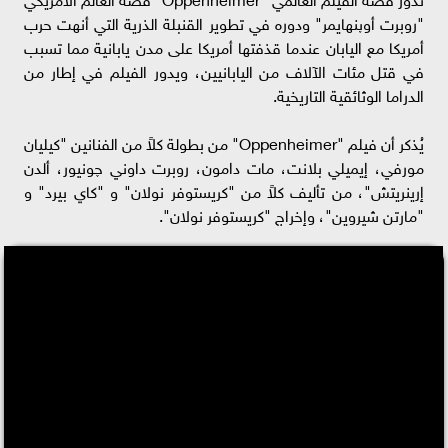
"روبرت أوپنهايمر" ودوره في تطوير القنبلة الذرية التي أنهت حرب
أمريكا مع اليابان عندما قذفتها أمريكا على مدن يابانية مما تسبب
في قتل مئات الآلاف من اليابانيين، ويدور الفيلم في إطار من
الدراما الوثائقية التاريخية.
يُذكر أن فيلم "Oppenheimer" من بطولة كلاً من الفنانين "كيليان
مورفي، إيميلي بلانت، مات دامون، روبرت داوني چونيور، ألدن
إرينريتش"، من تأليف كلاً من "كريستوفر نولان" و "كاي بيرد" و
"مارتن شيروين"، وإخراج "كريستوفر نولان".