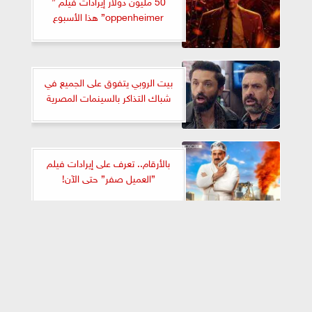
50 مليون دولار إيرادات فيلم ”
oppenheimer” هذا الأسبوع
بيت الروبي يتفوق على الجميع في
شباك التذاكر بالسينمات المصرية
بالأرقام.. تعرف على إيرادات فيلم
”العميل صفر” حتى الآن!
أفلام رُفعت من السينمات مؤخراً
⇡
بسبب ضعف الإيرادات .. تعرف إليها