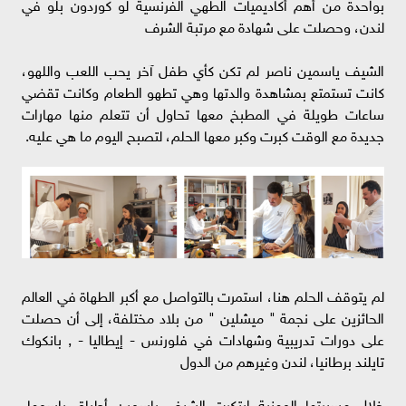
بواحدة من أهم أكاديميات الطهي الفرنسية لو كوردون بلو في
لندن، وحصلت على شهادة مع مرتبة الشرف
الشيف ياسمين ناصر لم تكن كأي طفل آخر يحب اللعب واللهو،
كانت تستمتع بمشاهدة والدتها وهي تطهو الطعام وكانت تقضي
ساعات طويلة في المطبخ معها تحاول أن تتعلم منها مهارات
جديدة مع الوقت كبرت وكبر معها الحلم، لتصبح اليوم ما هي عليه.
لم يتوقف الحلم هنا، استمرت بالتواصل مع أكبر الطهاة في العالم
الحائزين على نجمة " ميشلين " من بلاد مختلفة، إلى أن حصلت
على دورات تدريبية وشهادات في فلورنس - إيطاليا - , بانكوك
تايلند برطانيا، لندن وغيرهم من الدول
خلال مسيرتها المهنية ابتكرت الشيف ياسمين أطباق بإسمها،