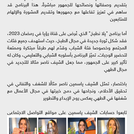
بتقديم وصفاتها ونصائحها للجمهور مباشرةً. هذا البرنامج قد
ساهم في تعزيز تفاعلها مع جمهورها وتقديم المشورة والإلهام
للمتابعين
أما برنامج "يلا نطبخ" الذي عُرض على قناة رؤيا في رمضان 2023،
فقد شكل ثورة جديدة في مجال الطبخ، حيث استهدف جميع فئات
المجتمع وخصوصا فئة الشباب وقدّم لهم طرقاً مبتكرة وممتعة
لتحضير الوجبات. تميّز البرنامج بأسلوبه الشبابي والتعليمي، وكان له
تأثير كبير على الجمهور، مما جعل الشيف ناصر مثالا للتجديد في
مجال الطهي
باختصار، تمثل الشيف ياسمين ناصر مثالًا للشغف والتفاني في
تحقيق الأحلام، ونجاحها في دمج خبرتها في مجال الأعمال مع
شغفها في الطهي يعكس روح الإبداع والتطوير
تابعوا حسابات الشيف ياسمين على مواقع التواصل الاجتماعي