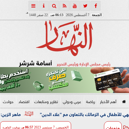
هـ
الجمعة
7 أغسطس 2026
06:13 صـ
22 صفر 1448
أسامة شرشر
رئيس مجلس الإدارة ورئيس التحرير
أهم الأخبار
رياضة
عربي ودولي
تقارير ومتابعات
اقتصاد
حوادث
ي الزمالك بالتعاون مع ”علاء الدين”
ماهر الزين: 25 حافلة تُعيد 1250 سودانيًا ضمن الفوج الـ41.. والالتزام بوثائق السفر عزز انسيابية العودة الطوعية
منوعات
الخميس، 7 سبتمبر 2023
06:57 مـ
بتوقيت القاهرة