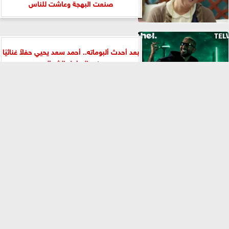
صنعت البهجة وعاشت للناس
بعد أحدث ألبوماته.. أحمد سعد يحيي حفلاً غنائيًا
في الساحل الشمالي
⇡
يسرا لـ شيماء سيف في عيد ميلادها: بحبك يا
أحلى وأغلى شيمو...
مصطفي كامل يعلن مغادرة مقعد ”نقيب
الموسيقيين” نهائياً: سأعود صانعاً للأغنية