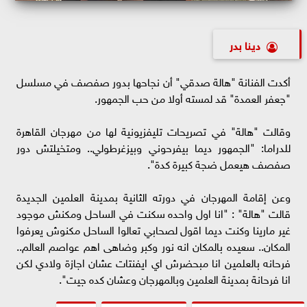
دينا بدر
أكدت الفنانة "هالة صدقي" أن نجاحها بدور صفصف في مسلسل
"جعفر العمدة" قد لمسته أولا من حب الجمهور.
وقالت "هالة" في تصريحات تليفزيونية لها من مهرجان القاهرة
للدراما: "الجمهور ديما بيفرحوني وبيزغرطولي.. ومتخيلتش دور
صفصف هيعمل ضجة كبيرة كدة".
وعن إقامة المهرجان في دورته الثانية بمدينة العلمين الجديدة
قالت "هالة" : "انا اول واحده سكنت في الساحل ومكنش موجود
غير مارينا وكنت ديما اقول لصحابي تعالوا الساحل مكنوش يعرفوا
المكان.. سعيده بالمكان انه نور وكبر وضاهى اهم عواصم العالم..
فرحانه بالعلمين انا مبحضرش اي ايفنتات عشان اجازة ولادي لكن
انا فرحانة بمدينة العلمين وبالمهرجان وعشان كده جيت".