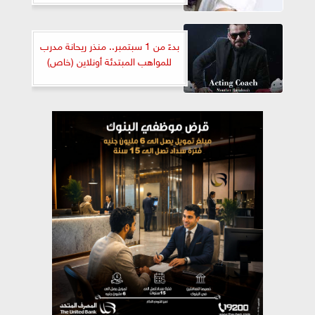
بدءً من 1 سبتمبر.. منذر ريحانة مدرب
للمواهب المبتدئة أونلاين (خاص)