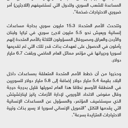
المساعدة للشعب السوري وللدول التي تستضيفهم (اللاجئين) أمر
ضروري الاحتياجات ضخمة".
وتتحدث الأمم المتحدة: 15.3 مليون سوري بحاجة مساعدات
إنسانية ويعيش نحو 5.5 مليون لاجئ سوري في تركيا ولبنان
والأردن والعراق ومصروقال المسؤولون الثلاثة بالأمم المتحدة إنهم
يأملون في الحصول على تعهدات بذات قدر تلك التي تم تقديمها
لسوريا وجيرانها في مؤتمر مماثل العام الماضي وبلغت 6.7 مليار
دولار.
وحذروا من أن خطط الأمم المتحدة المتعلقة بمساعدات داخل
البلاد بقيمة 5.4 مليار دولار إضافة إلى 5.8 مليار دولار للسوريين
في المنطقة الأوسع نطاقا هذا العام تمويلها قليل بدرجة حرجة
وقال مفوض الاتحاد الأوروبي لإدارة الأزمات يانيز لينارتشيتش
الذي سيستضيف المؤتمر، والمسؤول عن المساعدات الإنسانية
التي يقدمها التكتل "التمويل الإنساني لسوريا لا يسير بذات وتيرة
الاحتياجات المتزايدة بسرعة".