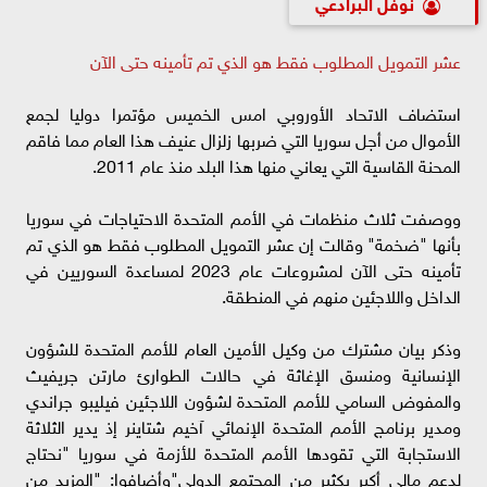
نوفل البرادعي
عشر التمويل المطلوب فقط هو الذي تم تأمينه حتى الآن
استضاف الاتحاد الأوروبي امس الخميس مؤتمرا دوليا لجمع
الأموال من أجل سوريا التي ضربها زلزال عنيف هذا العام مما فاقم
المحنة القاسية التي يعاني منها هذا البلد منذ عام 2011.
ووصفت ثلاث منظمات في الأمم المتحدة الاحتياجات في سوريا
بأنها "ضخمة" وقالت إن عشر التمويل المطلوب فقط هو الذي تم
تأمينه حتى الآن لمشروعات عام 2023 لمساعدة السوريين في
الداخل واللاجئين منهم في المنطقة.
وذكر بيان مشترك من وكيل الأمين العام للأمم المتحدة للشؤون
الإنسانية ومنسق الإغاثة في حالات الطوارئ مارتن جريفيث
والمفوض السامي للأمم المتحدة لشؤون اللاجئين فيليبو جراندي
ومدير برنامج الأمم المتحدة الإنمائي آخيم شتاينر إذ يدير الثلاثة
الاستجابة التي تقودها الأمم المتحدة للأزمة في سوريا "نحتاج
لدعم مالي أكبر بكثير من المجتمع الدولي"وأضافوا: "المزيد من