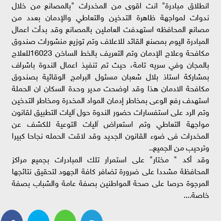
انطلاق مبادرة" انت اقوى من المخدرات "بالمصانع من خلال
ندوات لمواجهة ظاهرة التدخين والتعاطي والإدمان بعدد من
مصانع المحافظه استهدفت العاملين بالمصانع وقد بدأت اعمال
المبادرة اليوم بمصنع القائد للاعلاف وتم توزيع منشورات صندوق
مكافحة وعلاج الإدمان وتم التعريف بالخط الساخن 16023للعلاج
بالمجان وفي سريه تامة، حيث تم تنفيذ اعمال الندوة باشراف
بمشاركة استاذ بلال شعبان مسئول البرامج الوقائية بصندوق
مكافحة الادمان هذا وقد اوضحت مدير وحدة السكان ان الحملة
استهدف رفع الوعى بمخاطر إدمان المواد المخدرة ومخاطر التدخين
وتم الرد على استفسارات حضور الندوة حول آليات التطبيق لقانون
مواجهة التعاطي وتم استعراض آليات التوعية للكشف عن
المخدرات فى ضوء القانون الجديد وقد لاقت الحمله نجاحا كبيرا
وترحيب من الجميع..
وقد أكد " مختار" على استمرار تلك المبادرات بجميع مراكز
المحافظة مشددا على ضرورة تضافر كافة الجهود لتحقيق نتائجها
المرجوة حرصا على صحة المواطنين بصفة عامة والشباب بصفة
خاصة....