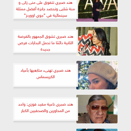
هند صبري تتفوق على منى زكى و
منة شلبى وتحصد جاىزة أفضل ممثلة
سينمائية في ”جوي اووردز”
هند صبري تشوق الجمهور بالفرصة
الثانية دائمًا ما تحمل البدايات فرص
جديدة
هند صبري تهنىء متابعيها بأعياد
الكريسماس
هند صبري ناعية مفيد فوزي: واحد
من المحاورين والصحفيين الكبار