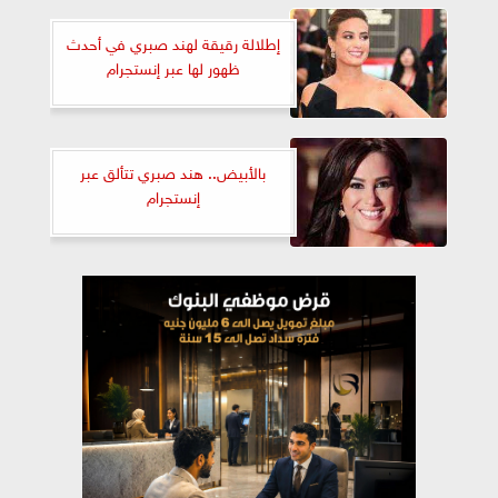
إطلالة رقيقة لهند صبري في أحدث
ظهور لها عبر إنستجرام
بالأبيض.. هند صبري تتألق عبر
إنستجرام