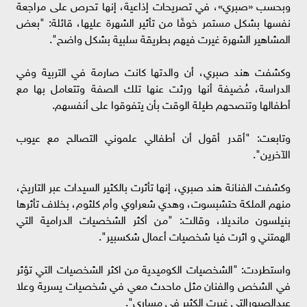
وبحسب «صبري»، في تصريحات إذاعية، إنها تحرص على مراجعة
نفسها بشكل مستمر خوفًا من تأثير الشهرة عليها، قائلة: "بعض
المشاهير الشهرة غيرت فيهم بطريقة سلبية بشكل واضح".
وكشفت هند صبري، أن والدتها كانت صارمة في التربية وفي
الدراسة، مُضيفة أنها ورثت عنها تلك الصفة وتتعامل بها مع
أطفالها وتنصحهم طيلة الوقت بأن يتفوقوا على أنفسهم.
وتابعت: "أقدر أقول أن أطفالي علموني التصالح مع عيوب
الآخرين".
وكشفت الفنانة هند صبري، إنها تأثرت بالكثير السيدات عبر التاريخ،
منهم الملكة حتشبسوت، وهدي شعراوي وأم كلثوم، بخلاف تأثرها
بنيلسون مانديلا، وقالت: "من أكثر الشخصيات الدرامية التي
الهمتني و اثرت فيا شخصيات أعمال شكسبير".
واستطردت: "الشخصيات الكوميدية من اكثر الشخصيات التي تؤثر
في الشخص والفنان مثل ماحدث معي في شخصيات يسرية وعلا
عبدالصبورالتي غيرت الكثير في مساري".