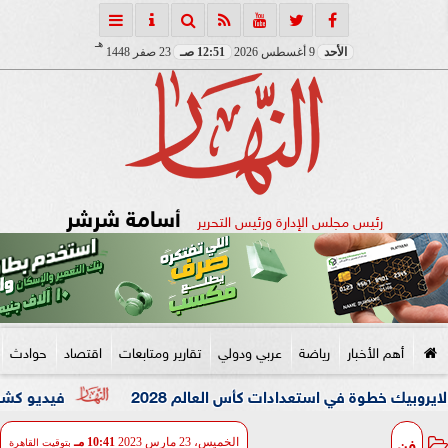
هـ
الأحد
9 أغسطس 2026
12:51 صـ
23 صفر 1448
أسامة شرشر
رئيس مجلس الإدارة ورئيس التحرير
أهم الأخبار
رياضة
عربي ودولي
تقارير ومتابعات
اقتصاد
حوادث
وة في استعدادات كأس العالم 2028
فيديو كشف المستور.. ضبط 3 عاطلين بحوزتهم «استروكس» وأسل
فن
الخميس، 23 مارس 2023
10:41 مـ
بتوقيت القاهرة