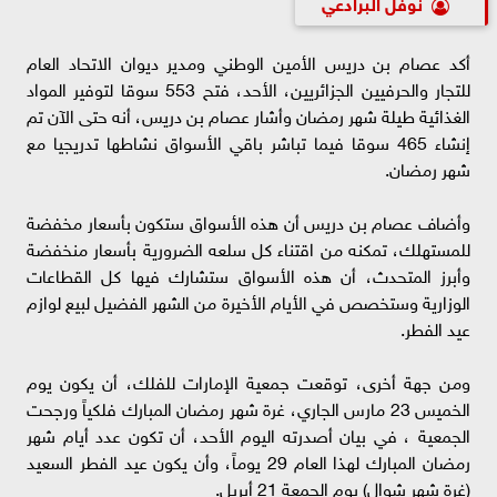
نوفل البرادعي
أكد عصام بن دريس الأمين الوطني ومدير ديوان الاتحاد العام
للتجار والحرفيين الجزائريين، الأحد، فتح 553 سوقا لتوفير المواد
الغذائية طيلة شهر رمضان وأشار عصام بن دريس، أنه حتى الآن تم
إنشاء 465 سوقا فيما تباشر باقي الأسواق نشاطها تدريجيا مع
شهر رمضان.
وأضاف عصام بن دريس أن هذه الأسواق ستكون بأسعار مخفضة
للمستهلك، تمكنه من اقتناء كل سلعه الضرورية بأسعار منخفضة
وأبرز المتحدث، أن هذه الأسواق ستشارك فيها كل القطاعات
الوزارية وستخصص في الأيام الأخيرة من الشهر الفضيل لبيع لوازم
عيد الفطر.
ومن جهة أخرى، توقعت جمعية الإمارات للفلك، أن يكون يوم
الخميس 23 مارس الجاري، غرة شهر رمضان المبارك فلكياً ورجحت
الجمعية ، في بيان أصدرته اليوم الأحد، أن تكون عدد أيام شهر
رمضان المبارك لهذا العام 29 يوماً، وأن يكون عيد الفطر السعيد
(غرة شهر شوال) يوم الجمعة 21 أبريل.