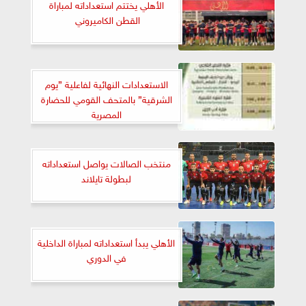
الأهلي يختتم استعداداته لمباراة
القطن الكاميروني ‏
الاستعدادات النهائية لفاعلية ”يوم
الشرقية” بالمتحف القومي للحضارة
المصرية
منتخب الصالات يواصل استعداداته
لبطولة تايلاند
الأهلي يبدأ استعداداته لمباراة الداخلية
في الدوري