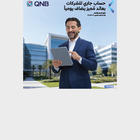
⇡
رياضة